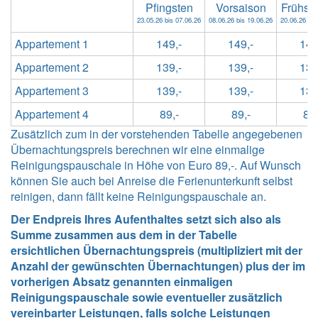
Pfingsten
Vorsaison
Frühs
23.05.26 bis 07.06.26
08.06.26 bis 19.06.26
20.06.26 bis
Appartement 1
149,-
149,-
149
Appartement 2
139,-
139,-
139
Appartement 3
139,-
139,-
139
Appartement 4
89,-
89,-
89,
Zusätzlich zum in der vorstehenden Tabelle angegebenen
Übernachtungspreis berechnen wir eine einmalige
Reinigungspauschale in Höhe von Euro 89,-. Auf Wunsch
können Sie auch bei Anreise die Ferienunterkunft selbst
reinigen, dann fällt keine Reinigungspauschale an.
Der Endpreis Ihres Aufenthaltes setzt sich also als
Summe zusammen aus dem in der Tabelle
ersichtlichen Übernachtungspreis (multipliziert mit der
Anzahl der gewünschten Übernachtungen) plus der im
vorherigen Absatz genannten einmaligen
Reinigungspauschale sowie eventueller zusätzlich
vereinbarter Leistungen, falls solche Leistungen