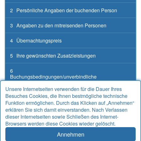
2
Persönliche Angaben der buchenden Person
3
Angaben zu den mitreisenden Personen
4
Übernachtungspreis
5
Ihre gewünschten Zusatzleistungen
6
Buchungsbedingungen/unverbindliche
Buchungsanfrage
Unsere Internetseiten verwenden für die Dauer Ihres
Besuches Cookies, die Ihnen bestmögliche technische
Funktion ermöglichen. Durch das Klicken auf „Annehmen“
erklären Sie sich damit einverstanden. Nach Verlassen
Kontakt
dieser Internetseiten sowie Schließen des Internet-
Browsers werden diese Cookies wieder gelöscht.
Alter Sielweg 17 A
26427 Bensersiel
Annehmen
Telefon
04971 912667