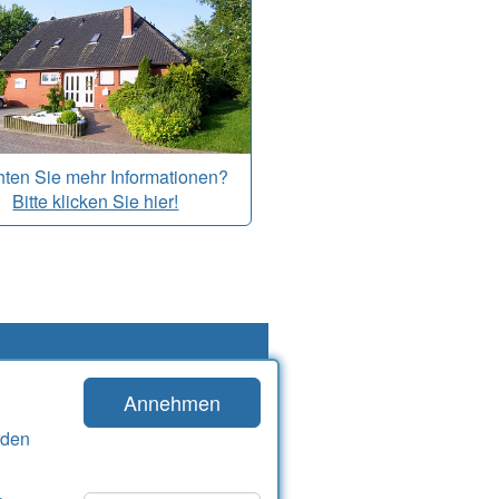
ten Sie mehr Informationen?
Bitte klicken Sie hier!
Annehmen
Stöbern
Startseite
rden
„Umzu“
Vermieter-Login