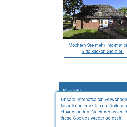
Möchten Sie mehr Informati
Bitte klicken Sie hier!
Kontakt
Unsere Internetseiten verwenden
Alter Sielweg 17 A
technische Funktion ermöglichen
26427 Bensersiel
einverstanden. Nach Verlassen d
Telefon
04971 912667
diese Cookies wieder gelöscht.
Telefax
04971 925764