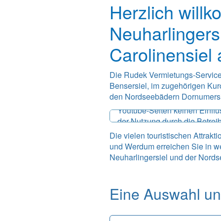
Herzlich will
Neuharlingers
Carolinensiel
Die Rudek Vermietungs-Service
Bensersiel, im zugehörigen Kur
Wenn Sie auf OK klicken, kö
den Nordseebädern Dornumersie
Wir, die Betreiber dieser Inte
Youtube-Seiten keinen Einflu
der Nutzung durch die Betrei
und gespeichert werden. Die
Die vielen touristischen Attrak
personenbezogenen Daten se
und Werdum erreichen Sie in w
Neuharlingersiel und der Nords
Eine Auswahl uns