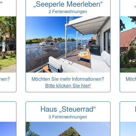
“
„Seeperle Meerleben“
2 Ferienwohnungen
onen?
Möchten Sie mehr Informationen?
Möch
Bitte klicken Sie hier!
Haus „Steuerrad“
3 Ferienwohnungen