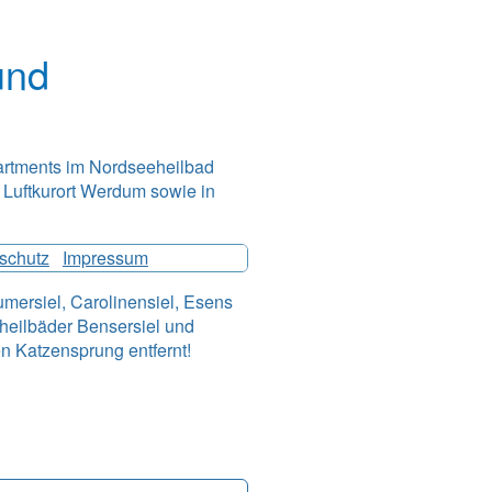
und
artments im Nordseeheilbad
 Luftkurort Werdum sowie in
K! Los geht's!
schutz
|
Impressum
umersiel, Carolinensiel, Esens
heilbäder Bensersiel und
n Katzensprung entfernt!