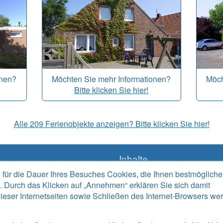
onen?
Möchten Sie mehr Informationen?
Möch
Bitte klicken Sie hier!
Alle 209 Ferienobjekte anzeigen? Bitte klicken Sie hier!
Inhalte
 für die Dauer Ihres Besuches Cookies, die Ihnen bestmögliche
Angebote
. Durch das Klicken auf „Annehmen“ erklären Sie sich damit
Datenschutzerklärung
ieser Internetseiten sowie Schließen des Internet-Browsers we
Gästebuch
Impressum