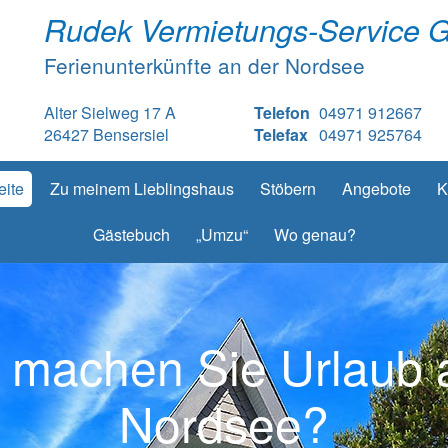
Rudek Vermietungs-Service 
Ferienunterkünfte an der Nordsee
Alter Sielweg 17 A
Telefon
04971 912667
26427 Bensersiel
Telefax
04971 925764
eite
Zu meinem Lieblingshaus
Stöbern
Angebote
K
Gästebuch
„Umzu“
Wo genau?
machen Sie Urlaub 
Nordsee?