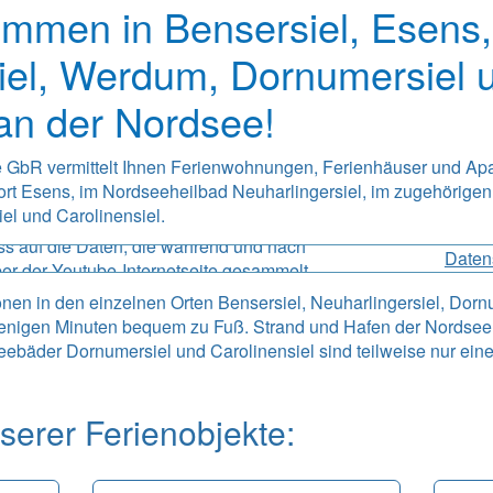
kommen in Bensersiel, Esens,
iel, Werdum, Dornumersiel 
 an der Nordsee!
 GbR vermittelt Ihnen Ferienwohnungen, Ferienhäuser und Ap
ort Esens, im Nordseeheilbad Neuharlingersiel, im zugehörigen
nnen Sie sich ein Youtube-Video ansehen.
O
l und Carolinensiel.
rnetseiten, haben auf den externen
ss auf die Daten, die während und nach
Daten
ber der Youtube-Internetseite gesammelt
s können sowohl Cookies als auch Ihre
tionen in den einzelnen Orten Bensersiel, Neuharlingersiel, Dorn
in.
enigen Minuten bequem zu Fuß. Strand und Hafen der Nordsee
eebäder Dornumersiel und Carolinensiel sind teilweise nur eine
erer Ferienobjekte: