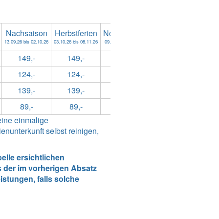
Nachsaison
Herbstferien
Nebensaison
Weihnachtsferien
13.09.26 bis 02.10.26
03.10.26 bis 08.11.26
09.11.26 bis 18.12.26
19.12.26 bis 10.01.27
149,-
149,-
99,-
149,-
124,-
124,-
89,-
139,-
139,-
139,-
89,-
139,-
89,-
89,-
69,-
89,-
eine einmalige
nunterkunft selbst reinigen,
lle ersichtlichen
 der im vorherigen Absatz
stungen, falls solche