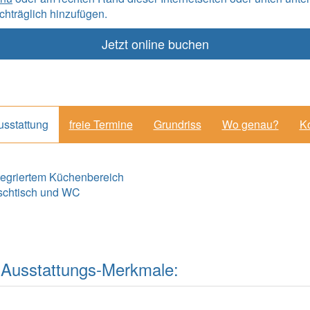
hträglich hinzufügen.
Jetzt online buchen
usstattung
freie Termine
Grundriss
Wo genau?
Ko
tegriertem Küchenbereich
schtisch und WC
ler Ausstattungs-Merkmale: