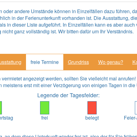
oder andere Umstände können in Einzelfällen dazu führen, das
ich in der Ferienunterkunft vorhanden ist. Die Ausstattung, di
als in dieser Liste aufgeführt. In Einzelfällen kann es aber au
cht ganz vollständig ist. Wir bitten dafür um Ihr Verständnis.
usstattung
freie Termine
Grundriss
Wo genau?
Ko
ermietet angezeigt werden, sollten Sie vielleicht mal anrufen
 meistens erst mit einer Verzögerung von einigen Tagen in di
Legende der Tagesfelder:
hrtstag
frei
belegt
Feier-
g, an dem diese Unterkunft wieder frei ist, also der für Sie früh