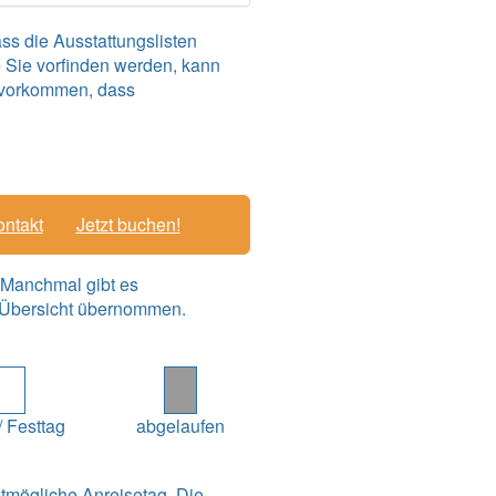
s die Ausstattungslisten
e Sie vorfinden werden, kann
ch vorkommen, dass
ntakt
Jetzt buchen!
! Manchmal gibt es
e Übersicht übernommen.
/ Festtag
abgelaufen
estmögliche Anreisetag. Die