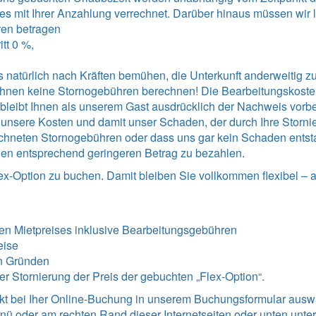
es mit Ihrer Anzahlung verrechnet. Darüber hinaus müssen wir 
ren betragen
tt 0 %,
 natürlich nach Kräften bemühen, die Unterkunft anderweitig zu 
r Ihnen keine Stornogebühren berechnen! Die Bearbeitungskost
Es bleibt Ihnen als unserem Gast ausdrücklich der Nachweis vorb
sere Kosten und damit unser Schaden, der durch Ihre Stornieru
chneten Stornogebühren oder dass uns gar kein Schaden entstan
en entsprechend geringeren Betrag zu bezahlen.
ex-Option zu buchen. Damit bleiben Sie vollkommen flexibel – 
en Mietpreises inklusive Bearbeitungsgebühren
eise
n Gründen
iner Stornierung der Preis der gebuchten „Flex-Option“.
ekt bei Iher Online-Buchung in unserem Buchungsformular ausw
enü
oder am rechten Rand dieser Internetseiten oder unten unter