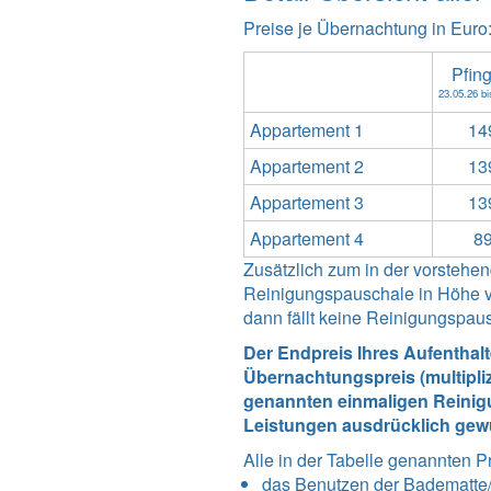
Preise je Übernachtung in Euro
Pfin
23.05.26 bi
Appartement 1
14
Appartement 2
13
Appartement 3
13
Appartement 4
89
Zusätzlich zum in der vorsteh
Reinigungspauschale in Höhe vo
dann fällt keine Reinigungspau
Der Endpreis Ihres Aufenthal
Übernachtungspreis (multipli
genannten einmaligen Reinigu
Leistungen ausdrücklich gew
Alle in der Tabelle genannten P
das Benutzen der Badematte