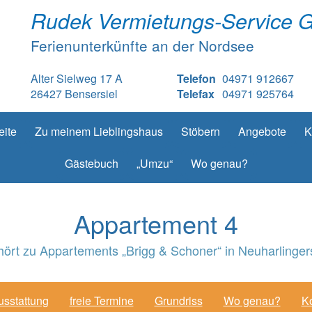
Rudek Vermietungs-Service 
Ferienunterkünfte an der Nordsee
Alter Sielweg 17 A
Telefon
04971 912667
26427 Bensersiel
Telefax
04971 925764
eite
Zu meinem Lieblingshaus
Stöbern
Angebote
K
Gästebuch
„Umzu“
Wo genau?
Appartement 4
hört zu Appartements „Brigg & Schoner“ in Neuharlingers
usstattung
freie Termine
Grundriss
Wo genau?
Ko