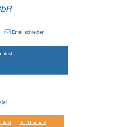
GbR
Email schreiben
ontakt
iel
ntakt
Jetzt buchen!