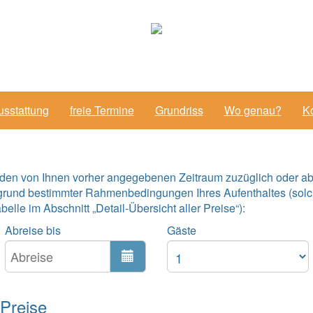
usstattung
freie Termine
Grundriss
Wo genau?
Ko
 den von Ihnen vorher angegebenen Zeitraum zuzüglich oder ab
grund bestimmter Rahmenbedingungen Ihres Aufenthaltes (solc
lle im Abschnitt „Detail-Übersicht aller Preise“):
Abreise bis
Gäste
 Preise