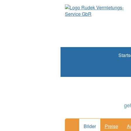
Starts
ge
Bilder
Preise
A