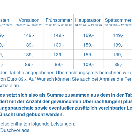
:
gsten
Vorsaison
Frühsommer
Hauptsaison
Spätsommer
s 07.06.26
08.06.26 bis 19.06.26
20.06.26 bis 03.07.26
04.07.26 bis 29.08.26
30.08.26 bis 12.09.26
9,-
149,-
149,-
169,-
149,-
9,-
139,-
139,-
159,-
139,-
9,-
139,-
139,-
159,-
139,-
,-
89,-
89,-
109,-
89,-
enden Tabelle angegebenen Übernachtungspreis berechnen wir 
n Euro 89,-. Auf Wunsch können Sie auch bei Anreise die Ferie
schale an.
tes setzt sich also als Summe zusammen aus dem in der Tabe
ziert mit der Anzahl der gewünschten Übernachtungen) plus
ngspauschale sowie eventueller zusätzlich vereinbarter Lei
ünscht und gebucht werden.
reise enthalten folgende Leistungen
:
/Duschvorlage