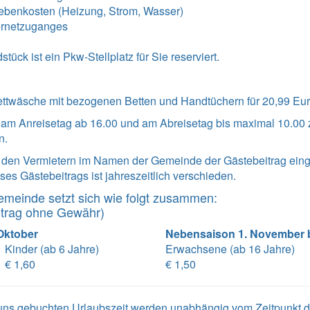
ebenkosten (Heizung, Strom, Wasser)
ernetzuganges
ück ist ein Pkw-Stellplatz für Sie reserviert.
twäsche mit bezogenen Betten und Handtüchern für 20,99 Eur
 am Anreisetag ab 16.00 und am Abreisetag bis maximal 10.00
n.
n den Vermietern im Namen der Gemeinde der Gästebeitrag ei
es Gästebeitrags ist jahreszeitlich verschieden.
emeinde setzt sich wie folgt zusammen:
itrag ohne Gewähr)
 Oktober
Nebensaison 1. November b
Kinder (ab 6 Jahre)
Erwachsene (ab 16 Jahre)
€ 1,60
€ 1,50
i uns gebuchten Urlaubszeit werden unabhängig vom Zeitpunkt