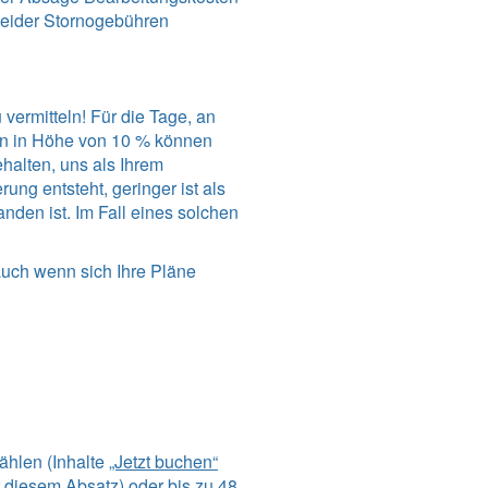
leider Stornogebühren
vermitteln! Für die Tage, an
en in Höhe von 10 % können
ehalten, uns als Ihrem
ng entsteht, geringer ist als
den ist. Im Fall eines solchen
auch wenn sich Ihre Pläne
ählen (Inhalte
„Jetzt buchen“
 diesem Absatz) oder bis zu 48