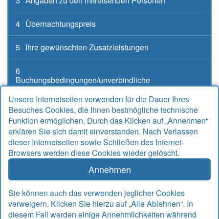
3
Angaben zu den mitreisenden Personen
4
Übernachtungspreis
5
Ihre gewünschten Zusatzleistungen
6
Buchungsbedingungen/unverbindliche
Buchungsanfrage
Unsere Internetseiten verwenden für die Dauer Ihres
Besuches Cookies, die Ihnen bestmögliche technische
Funktion ermöglichen. Durch das Klicken auf „Annehmen“
erklären Sie sich damit einverstanden. Nach Verlassen
Kontakt
dieser Internetseiten sowie Schließen des Internet-
Browsers werden diese Cookies wieder gelöscht.
Alter Sielweg 17 A
26427 Bensersiel
Annehmen
Telefon
04971 912667
Telefax
04971 925764
Sie können auch das verwenden jeglicher Cookies
Email
info@rudek-ferienwohnungen.de
verweigern. Klicken Sie hierzu auf „Alle Ablehnen“. In
www.rudek-ferienwohnungen.de
diesem Fall werden einige Annehmlichkeiten während