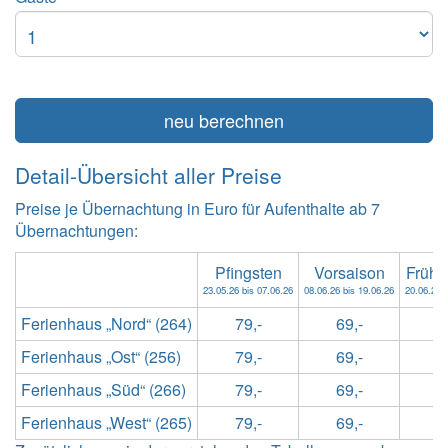
neu berechnen
Detail-Übersicht aller Preise
Preise je Übernachtung in Euro für Aufenthalte ab 7
Übernachtungen:
Pfingsten
Vorsaison
Früh
23.05.26 bis 07.06.26
08.06.26 bis 19.06.26
20.06.26 b
Ferienhaus „Nord“ (264)
79,-
69,-
8
Ferienhaus „Ost“ (256)
79,-
69,-
8
Ferienhaus „Süd“ (266)
79,-
69,-
8
Ferienhaus „West“ (265)
79,-
69,-
8