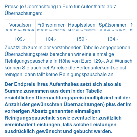
Preise je Übernachtung in Euro für Aufenthalte ab 7
Übernachtungen:
Vorsaison
Frühsommer
Hauptsaison
Spätsommer
Na
08.06.26 bis 19.06.26
20.06.26 bis 03.07.26
04.07.26 bis 29.08.26
30.08.26 bis 12.09.26
13.09
109,-
134,-
159,-
134,-
Zusätzlich zum in der vorstehenden Tabelle angegebenen
Übernachtungspreis berechnen wir eine einmalige
Reinigungspauschale in Höhe von Euro 129,-. Auf Wunsch
können Sie auch bei Anreise die Ferienunterkunft selbst
reinigen, dann fällt keine Reinigungspauschale an.
Der Endpreis Ihres Aufenthaltes setzt sich also als
Summe zusammen aus dem in der Tabelle
ersichtlichen Übernachtungspreis (multipliziert mit der
Anzahl der gewünschten Übernachtungen) plus der im
vorherigen Absatz genannten einmaligen
Reinigungspauschale sowie eventueller zusätzlich
vereinbarter Leistungen, falls solche Leistungen
ausdrücklich gewünscht und gebucht werden.