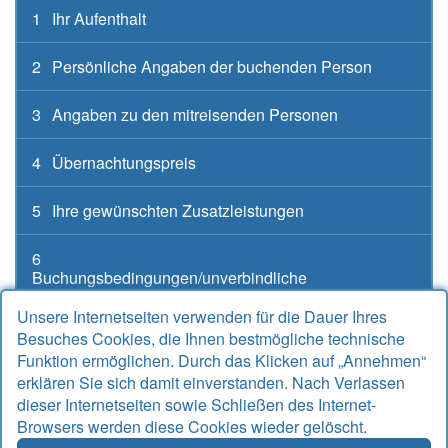
1
Ihr Aufenthalt
2
Persönliche Angaben der buchenden Person
3
Angaben zu den mitreisenden Personen
4
Übernachtungspreis
5
Ihre gewünschten Zusatzleistungen
6
Buchungsbedingungen/unverbindliche
Buchungsanfrage
Unsere Internetseiten verwenden für die Dauer Ihres
Besuches Cookies, die Ihnen bestmögliche technische
Funktion ermöglichen. Durch das Klicken auf „Annehmen“
erklären Sie sich damit einverstanden. Nach Verlassen
Kontakt
dieser Internetseiten sowie Schließen des Internet-
Browsers werden diese Cookies wieder gelöscht.
Alter Sielweg 17 A