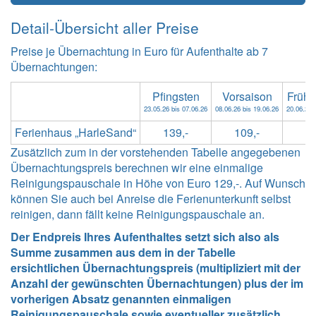
Detail-Übersicht aller Preise
Preise je Übernachtung in Euro für Aufenthalte ab 7
Übernachtungen:
Pfingsten
Vorsaison
Früh
23.05.26 bis 07.06.26
08.06.26 bis 19.06.26
20.06.26 
Ferienhaus „HarleSand“
139,-
109,-
13
Zusätzlich zum in der vorstehenden Tabelle angegebenen
Übernachtungspreis berechnen wir eine einmalige
Reinigungspauschale in Höhe von Euro 129,-. Auf Wunsch
können Sie auch bei Anreise die Ferienunterkunft selbst
reinigen, dann fällt keine Reinigungspauschale an.
Der Endpreis Ihres Aufenthaltes setzt sich also als
Summe zusammen aus dem in der Tabelle
ersichtlichen Übernachtungspreis (multipliziert mit der
Anzahl der gewünschten Übernachtungen) plus der im
vorherigen Absatz genannten einmaligen
Reinigungspauschale sowie eventueller zusätzlich