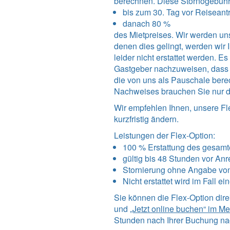
berechnen. Diese Stornogebüh
bis zum 30. Tag vor Reiseantri
danach 80 %
des Mietpreises. Wir werden uns
denen dies gelingt, werden wi
leider nicht erstattet werden. 
Gastgeber nachzuweisen, dass un
die von uns als Pauschale bere
Nachweises brauchen Sie nur d
Wir empfehlen Ihnen, unsere Fl
kurzfristig ändern.
Leistungen der Flex-Option:
100 % Erstattung des gesamt
gültig bis 48 Stunden vor Anr
Stornierung ohne Angabe vo
Nicht erstattet wird im Fall e
Sie können die Flex-Option dir
und
„Jetzt online buchen“ im M
Stunden nach Ihrer Buchung nac