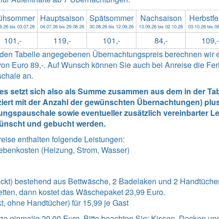
ühsommer
Hauptsaison
Spätsommer
Nachsaison
Herbstfe
6.26 bis 03.07.26
04.07.26 bis 29.08.26
30.08.26 bis 12.09.26
13.09.26 bis 02.10.26
03.10.26 bis 0
101,-
119,-
101,-
84,-
109,-
enden Tabelle angegebenen Übernachtungspreis berechnen wir 
n Euro 89,-. Auf Wunsch können Sie auch bei Anreise die Ferie
schale an.
tes setzt sich also als Summe zusammen aus dem in der Tabe
ziert mit der Anzahl der gewünschten Übernachtungen) plus
ngspauschale sowie eventueller zusätzlich vereinbarter Lei
ünscht und gebucht werden.
reise enthalten folgende Leistungen
:
ebenkosten (Heizung, Strom, Wasser)
kt) bestehend aus Bettwäsche, 2 Badelaken und 2 Handtücher 
tten, dann kostet das Wäschepaket 23,99 Euro.
t, ohne Handtücher) für 15,99 je Gast
ze einmalig 20,00 Euro. Bitte beachten Sie: Kissen, Decken un