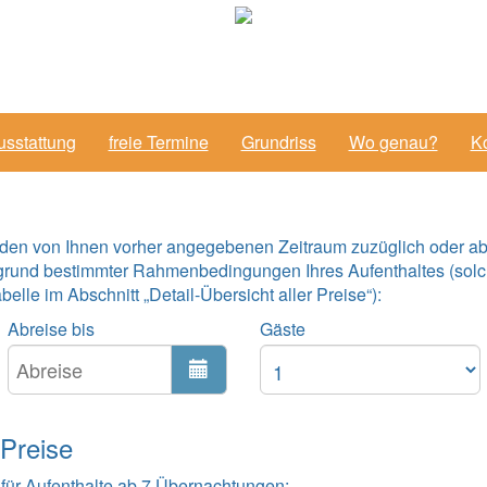
usstattung
freie Termine
Grundriss
Wo genau?
Ko
 den von Ihnen vorher angegebenen Zeitraum zuzüglich oder ab
grund bestimmter Rahmenbedingungen Ihres Aufenthaltes (solc
lle im Abschnitt „Detail-Übersicht aller Preise“):
Abreise bis
Gäste
 Preise
 für Aufenthalte ab 7 Übernachtungen: