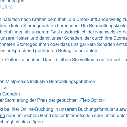
ren betragen
tt 0 %,
 natürlich nach Kräften bemühen, die Unterkunft anderweitig zu 
r Ihnen keine Stornogebühren berechnen! Die Bearbeitungskost
Es bleibt Ihnen als unserem Gast ausdrücklich der Nachweis vorb
sere Kosten und damit unser Schaden, der durch Ihre Stornieru
chneten Stornogebühren oder dass uns gar kein Schaden entstan
en entsprechend geringeren Betrag zu bezahlen.
ex-Option zu buchen. Damit bleiben Sie vollkommen flexibel – 
en Mietpreises inklusive Bearbeitungsgebühren
eise
n Gründen
iner Stornierung der Preis der gebuchten „Flex-Option“.
ekt bei Iher Online-Buchung in unserem Buchungsformular ausw
enü
oder am rechten Rand dieser Internetseiten oder unten unter
hträglich hinzufügen.