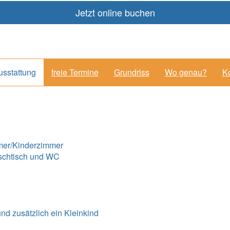
Jetzt online buchen
usstattung
freie Termine
Grundriss
Wo genau?
Ko
mer/Kinderzimmer
schtisch und WC
und zusätzlich ein Kleinkind