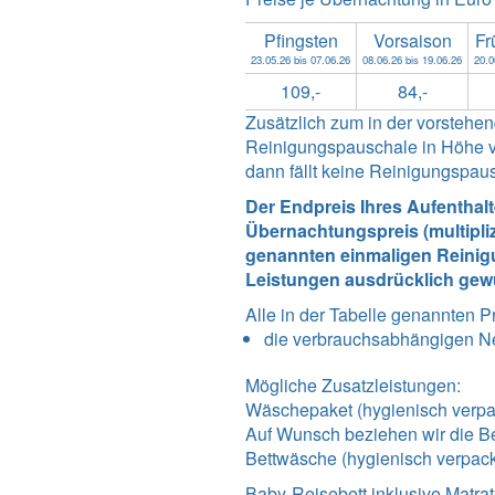
Pfingsten
Vorsaison
Fr
23.05.26 bis 07.06.26
08.06.26 bis 19.06.26
20.0
109,-
84,-
Zusätzlich zum in der vorsteh
Reinigungspauschale in Höhe vo
dann fällt keine Reinigungspau
Der Endpreis Ihres Aufenthal
Übernachtungspreis (multipli
genannten einmaligen Reinigu
Leistungen ausdrücklich gew
Alle in der Tabelle genannten P
die verbrauchsabhängigen N
Mögliche Zusatzleistungen:
Wäschepaket (hygienisch verpac
Auf Wunsch beziehen wir die Be
Bettwäsche (hygienisch verpack
Baby-Reisebett inklusive Matrat