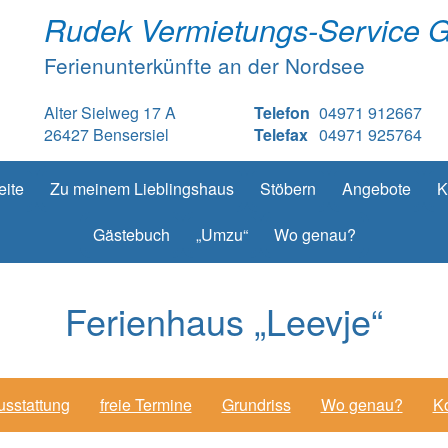
Rudek Vermietungs-Service 
Ferienunterkünfte an der Nordsee
Alter Sielweg 17 A
Telefon
04971 912667
26427 Bensersiel
Telefax
04971 925764
eite
Zu meinem Lieblingshaus
Stöbern
Angebote
K
Gästebuch
„Umzu“
Wo genau?
Ferienhaus „Leevje“
usstattung
freie Termine
Grundriss
Wo genau?
Ko