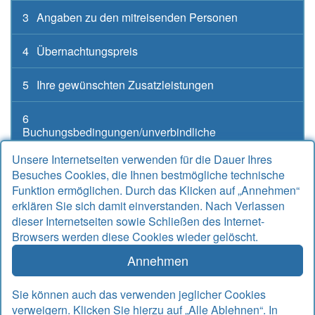
3
Angaben zu den mitreisenden Personen
4
Übernachtungspreis
5
Ihre gewünschten Zusatzleistungen
6
Buchungsbedingungen/unverbindliche
Buchungsanfrage
Unsere Internetseiten verwenden für die Dauer Ihres
Besuches Cookies, die Ihnen bestmögliche technische
Funktion ermöglichen. Durch das Klicken auf „Annehmen“
erklären Sie sich damit einverstanden. Nach Verlassen
Kontakt
dieser Internetseiten sowie Schließen des Internet-
Browsers werden diese Cookies wieder gelöscht.
Alter Sielweg 17 A
26427 Bensersiel
Annehmen
Telefon
04971 912667
Telefax
04971 925764
Sie können auch das verwenden jeglicher Cookies
Email
info@rudek-ferienwohnungen.de
verweigern. Klicken Sie hierzu auf „Alle Ablehnen“. In