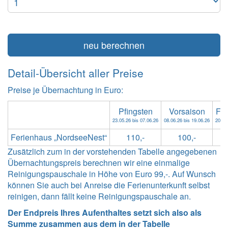
neu berechnen
Detail-Übersicht aller Preise
Preise je Übernachtung in Euro:
Pfingsten
Vorsaison
Fr
23.05.26 bis 07.06.26
08.06.26 bis 19.06.26
20.06
Ferienhaus „NordseeNest“
110,-
100,-
Zusätzlich zum in der vorstehenden Tabelle angegebenen
Übernachtungspreis berechnen wir eine einmalige
Reinigungspauschale in Höhe von Euro 99,-. Auf Wunsch
können Sie auch bei Anreise die Ferienunterkunft selbst
reinigen, dann fällt keine Reinigungspauschale an.
Der Endpreis Ihres Aufenthaltes setzt sich also als
Summe zusammen aus dem in der Tabelle