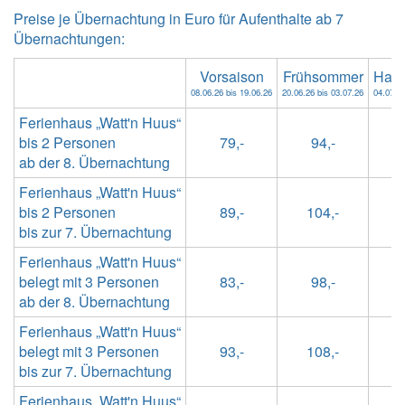
Preise je Übernachtung in Euro für Aufenthalte ab 7
Übernachtungen:
Vorsaison
Frühsommer
Haup
08.06.26 bis 19.06.26
20.06.26 bis 03.07.26
04.07.26
Ferienhaus „Watt'n Huus“
bis 2 Personen
79,-
94,-
1
ab der 8. Übernachtung
Ferienhaus „Watt'n Huus“
bis 2 Personen
89,-
104,-
1
bis zur 7. Übernachtung
Ferienhaus „Watt'n Huus“
belegt mit 3 Personen
83,-
98,-
1
ab der 8. Übernachtung
Ferienhaus „Watt'n Huus“
belegt mit 3 Personen
93,-
108,-
1
bis zur 7. Übernachtung
Ferienhaus „Watt'n Huus“