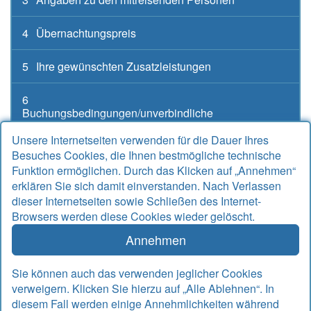
4
Übernachtungspreis
5
Ihre gewünschten Zusatzleistungen
6
Buchungsbedingungen/unverbindliche
Buchungsanfrage
Unsere Internetseiten verwenden für die Dauer Ihres
Besuches Cookies, die Ihnen bestmögliche technische
Funktion ermöglichen. Durch das Klicken auf „Annehmen“
erklären Sie sich damit einverstanden. Nach Verlassen
Kontakt
dieser Internetseiten sowie Schließen des Internet-
Browsers werden diese Cookies wieder gelöscht.
Alter Sielweg 17 A
26427 Bensersiel
Annehmen
Telefon
04971 912667
Telefax
04971 925764
Sie können auch das verwenden jeglicher Cookies
Email
info@rudek-ferienwohnungen.de
verweigern. Klicken Sie hierzu auf „Alle Ablehnen“. In
www.rudek-ferienwohnungen.de
diesem Fall werden einige Annehmlichkeiten während