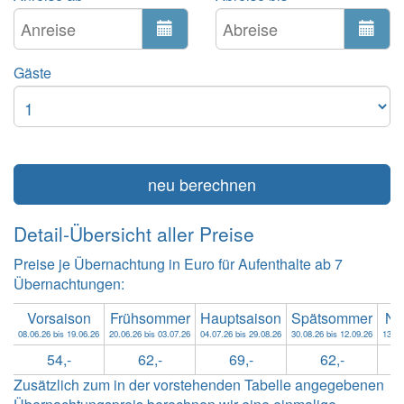
Gäste
neu berechnen
Detail-Übersicht aller Preise
Preise je Übernachtung in Euro für Aufenthalte ab 7
Übernachtungen:
Vorsaison
Frühsommer
Hauptsaison
Spätsommer
Na
08.06.26 bis 19.06.26
20.06.26 bis 03.07.26
04.07.26 bis 29.08.26
30.08.26 bis 12.09.26
13.09
54,-
62,-
69,-
62,-
Zusätzlich zum in der vorstehenden Tabelle angegebenen