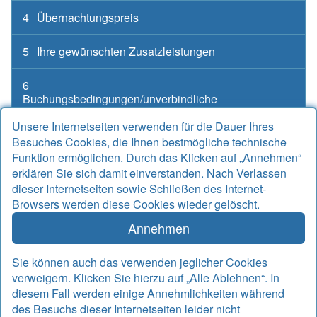
4
Übernachtungspreis
5
Ihre gewünschten Zusatzleistungen
6
Buchungsbedingungen/unverbindliche
Buchungsanfrage
Unsere Internetseiten verwenden für die Dauer Ihres
Besuches Cookies, die Ihnen bestmögliche technische
Funktion ermöglichen. Durch das Klicken auf „Annehmen“
erklären Sie sich damit einverstanden. Nach Verlassen
Kontakt
dieser Internetseiten sowie Schließen des Internet-
Browsers werden diese Cookies wieder gelöscht.
Alter Sielweg 17 A
26427 Bensersiel
Annehmen
Telefon
04971 912667
Telefax
04971 925764
Sie können auch das verwenden jeglicher Cookies
Email
info@rudek-ferienwohnungen.de
verweigern. Klicken Sie hierzu auf „Alle Ablehnen“. In
www.rudek-ferienwohnungen.de
diesem Fall werden einige Annehmlichkeiten während
des Besuchs dieser Internetseiten leider nicht