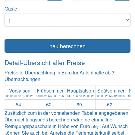
Gäste
neu berechnen
Detail-Übersicht aller Preise
Preise je Übernachtung in Euro für Aufenthalte ab 7
Übernachtungen:
Vorsaison
Frühsommer
Hauptsaison
Spätsommer
Na
08.06.26 bis 19.06.26
20.06.26 bis 03.07.26
04.07.26 bis 29.08.26
30.08.26 bis 12.09.26
13.09
54,-
62,-
69,-
62,-
Zusätzlich zum in der vorstehenden Tabelle angegebenen
Übernachtungspreis berechnen wir eine einmalige
Reinigungspauschale in Höhe von Euro 59,-. Auf Wunsch
können Sie auch bei Anreise die Ferienunterkunft selbst