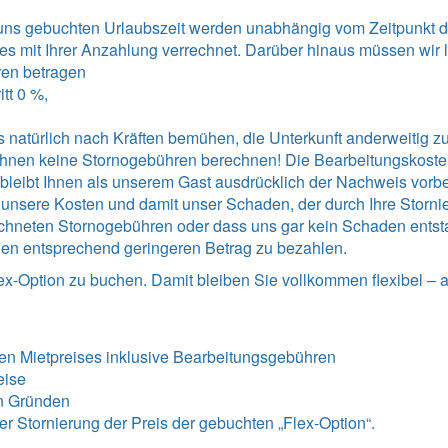
i uns gebuchten Urlaubszeit werden unabhängig vom Zeitpunkt
es mit Ihrer Anzahlung verrechnet. Darüber hinaus müssen wir 
ren betragen
tt 0 %,
 natürlich nach Kräften bemühen, die Unterkunft anderweitig zu 
r Ihnen keine Stornogebühren berechnen! Die Bearbeitungskost
Es bleibt Ihnen als unserem Gast ausdrücklich der Nachweis vorb
sere Kosten und damit unser Schaden, der durch Ihre Stornieru
chneten Stornogebühren oder dass uns gar kein Schaden entstan
en entsprechend geringeren Betrag zu bezahlen.
ex-Option zu buchen. Damit bleiben Sie vollkommen flexibel – 
en Mietpreises inklusive Bearbeitungsgebühren
eise
n Gründen
iner Stornierung der Preis der gebuchten „Flex-Option“.