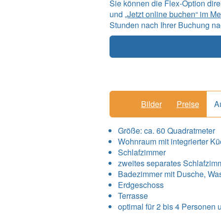
Sie können die Flex-Option dir
und
„Jetzt online buchen“ im M
Stunden nach Ihrer Buchung nac
Bilder
Preise
A
Größe:
ca. 60 Quadratmeter
Wohnraum mit integrierter K
Schlafzimmer
zweites separates Schlafzim
Badezimmer mit Dusche, Wa
Erdgeschoss
Terrasse
optimal für 2 bis 4 Personen 