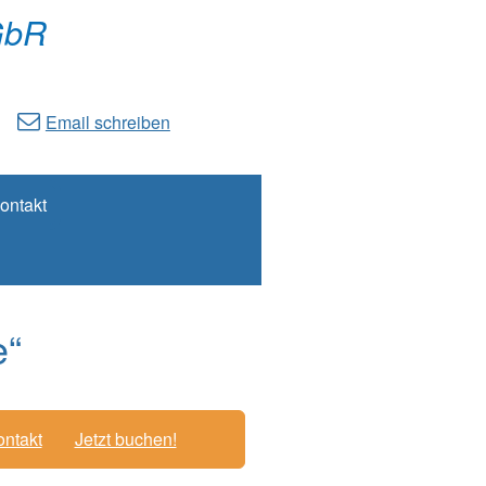
GbR
Email schreiben
ontakt
e“
ntakt
Jetzt buchen!