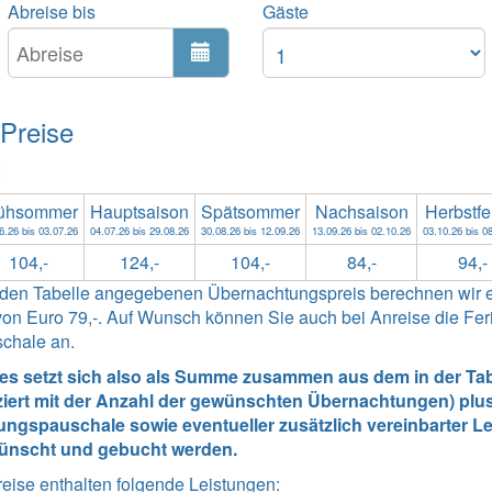
Abreise bis
Gäste
 Preise
:
ühsommer
Hauptsaison
Spätsommer
Nachsaison
Herbstfe
6.26 bis 03.07.26
04.07.26 bis 29.08.26
30.08.26 bis 12.09.26
13.09.26 bis 02.10.26
03.10.26 bis 0
104,-
124,-
104,-
84,-
94,-
enden Tabelle angegebenen Übernachtungspreis berechnen wir 
n Euro 79,-. Auf Wunsch können Sie auch bei Anreise die Ferie
schale an.
tes setzt sich also als Summe zusammen aus dem in der Tabe
ziert mit der Anzahl der gewünschten Übernachtungen) plus
ngspauschale sowie eventueller zusätzlich vereinbarter Lei
ünscht und gebucht werden.
reise enthalten folgende Leistungen
: