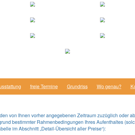
usstattung
freie Termine
Grundriss
Wo genau?
Ko
 den von Ihnen vorher angegebenen Zeitraum zuzüglich oder ab
grund bestimmter Rahmenbedingungen Ihres Aufenthaltes (solc
lle im Abschnitt „Detail-Übersicht aller Preise“):