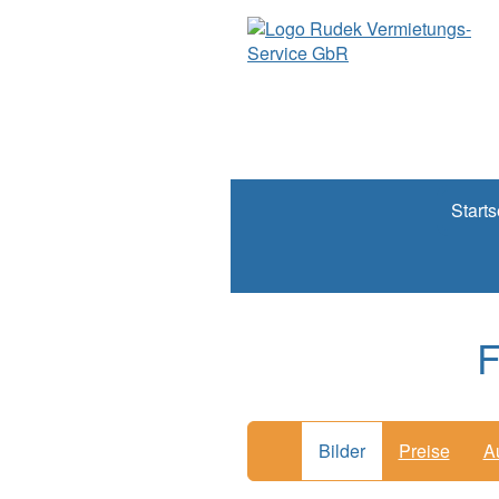
Starts
F
Bilder
Preise
A