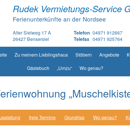
Rudek Vermietungs-Service 
Ferienunterkünfte an der Nordsee
Alter Sielweg 17 A
Telefon
04971 912667
26427 Bensersiel
Telefax
04971 925764
eite
Zu meinem Lieblingshaus
Stöbern
Angebote
K
Gästebuch
„Umzu“
Wo genau?
erienwohnung „Muschelkist
usstattung
freie Termine
Grundriss
Wo genau?
Ko