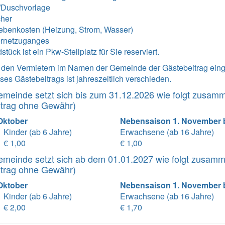
/Duschvorlage
cher
ebenkosten (Heizung, Strom, Wasser)
ernetzuganges
ück ist ein Pkw-Stellplatz für Sie reserviert.
n den Vermietern im Namen der Gemeinde der Gästebeitrag ei
es Gästebeitrags ist jahreszeitlich verschieden.
emeinde setzt sich bis zum 31.12.2026 wie folgt zusam
itrag ohne Gewähr)
 Oktober
Nebensaison 1. November b
Kinder (ab 6 Jahre)
Erwachsene (ab 16 Jahre)
€ 1,00
€ 1,00
emeinde setzt sich ab dem 01.01.2027 wie folgt zusam
itrag ohne Gewähr)
 Oktober
Nebensaison 1. November b
Kinder (ab 6 Jahre)
Erwachsene (ab 16 Jahre)
€ 2,00
€ 1,70