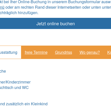
ekt bei Iher Online-Buchung in unserem Buchungsformular ausw
enü
oder am rechten Rand dieser Internetseiten oder unten unter
hträglich hinzufügen.
Jetzt online buchen
usstattung
freie Termine
Grundriss
Wo genau?
Ko
üche
mer/Kinderzimmer
schtisch und WC
und zusätzlich ein Kleinkind