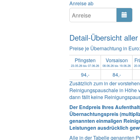
Anreise ab
Detail-Übersicht aller
Preise je Übernachtung in Euro
Pfingsten
Vorsaison
Fr
23.05.26 bis 07.06.26
08.06.26 bis 19.06.26
20.0
94,-
84,-
Zusätzlich zum in der vorsteh
Reinigungspauschale in Höhe vo
dann fällt keine Reinigungspau
Der Endpreis Ihres Aufenthal
Übernachtungspreis (multipli
genannten einmaligen Reinigu
Leistungen ausdrücklich gew
Alle in der Tabelle genannten P