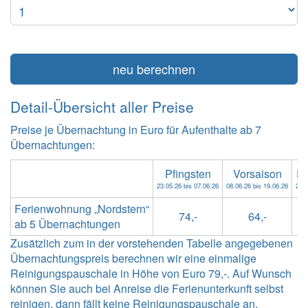
neu berechnen
Detail-Übersicht aller Preise
Preise je Übernachtung in Euro für Aufenthalte ab 7
Übernachtungen:
Pfingsten
Vorsaison
F
23.05.26 bis 07.06.26
08.06.26 bis 19.06.26
20.0
Ferienwohnung „Nordstern“
74,-
64,-
ab 5 Übernachtungen
Zusätzlich zum in der vorstehenden Tabelle angegebenen
Übernachtungspreis berechnen wir eine einmalige
Reinigungspauschale in Höhe von Euro 79,-. Auf Wunsch
können Sie auch bei Anreise die Ferienunterkunft selbst
reinigen, dann fällt keine Reinigungspauschale an.