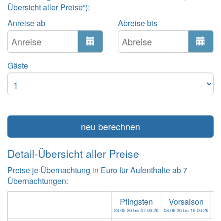
Übersicht aller Preise“):
Anreise ab
Abreise bis
Gäste
neu berechnen
Detail-Übersicht aller Preise
Preise je Übernachtung in Euro für Aufenthalte ab 7
Übernachtungen:
Pfingsten
Vorsaison
F
23.05.26 bis 07.06.26
08.06.26 bis 19.06.26
20.