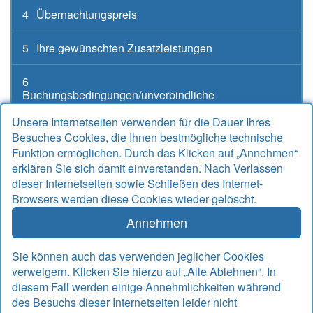
4
Übernachtungspreis
5
Ihre gewünschten Zusatzleistungen
6
Buchungsbedingungen/unverbindliche
Buchungsanfrage
Unsere Internetseiten verwenden für die Dauer Ihres
Besuches Cookies, die Ihnen bestmögliche technische
Funktion ermöglichen. Durch das Klicken auf „Annehmen“
erklären Sie sich damit einverstanden. Nach Verlassen
Kontakt
dieser Internetseiten sowie Schließen des Internet-
Browsers werden diese Cookies wieder gelöscht.
Alter Sielweg 17 A
26427 Bensersiel
Annehmen
Telefon
04971 912667
Telefax
04971 925764
Sie können auch das verwenden jeglicher Cookies
Email
info@rudek-ferienwohnungen.de
verweigern. Klicken Sie hierzu auf „Alle Ablehnen“. In
www.rudek-ferienwohnungen.de
diesem Fall werden einige Annehmlichkeiten während
des Besuchs dieser Internetseiten leider nicht