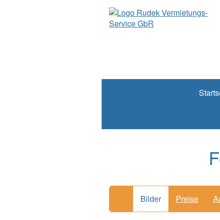
Starts
F
Bilder
Preise
A