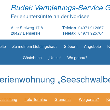
Rudek Vermietungs-Service 
Ferienunterkünfte an der Nordsee
Alter Sielweg 17 A
Telefon
04971 912667
26427 Bensersiel
Telefax
04971 925764
eite
Zu meinem Lieblingshaus
Stöbern
Angebote
K
Gästebuch
„Umzu“
Wo genau?
erienwohnung „Seeschwalb
usstattung
freie Termine
Grundriss
Wo genau?
Ko