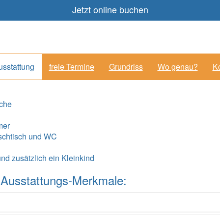
Jetzt online buchen
usstattung
freie Termine
Grundriss
Wo genau?
Ko
üche
mer
schtisch und WC
und zusätzlich ein Kleinkind
ler Ausstattungs-Merkmale: