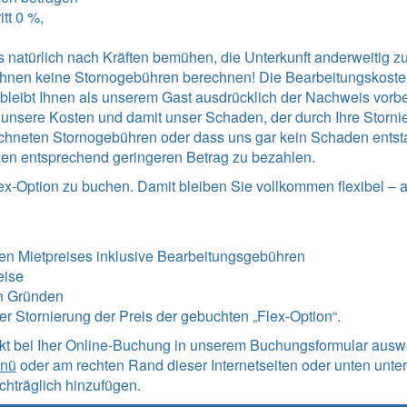
tt 0 %,
 natürlich nach Kräften bemühen, die Unterkunft anderweitig zu 
r Ihnen keine Stornogebühren berechnen! Die Bearbeitungskost
Es bleibt Ihnen als unserem Gast ausdrücklich der Nachweis vorb
sere Kosten und damit unser Schaden, der durch Ihre Stornieru
chneten Stornogebühren oder dass uns gar kein Schaden entstan
en entsprechend geringeren Betrag zu bezahlen.
ex-Option zu buchen. Damit bleiben Sie vollkommen flexibel – 
en Mietpreises inklusive Bearbeitungsgebühren
eise
n Gründen
iner Stornierung der Preis der gebuchten „Flex-Option“.
ekt bei Iher Online-Buchung in unserem Buchungsformular ausw
enü
oder am rechten Rand dieser Internetseiten oder unten unter
hträglich hinzufügen.