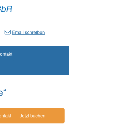
GbR
Email schreiben
ontakt
e“
ntakt
Jetzt buchen!