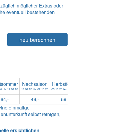
züglich möglicher Extras oder
he eventuell bestehenden
neu berechnen
tsommer
Nachsaison
Herbstferien
Nebensaison
Weihnach
6 bis 12.09.26
13.09.26 bis 02.10.26
03.10.26 bis 08.11.26
09.11.26 bis 18.12.26
19.12.26 bis
64,-
49,-
59,-
49,-
64,
eine einmalige
nunterkunft selbst reinigen,
lle ersichtlichen