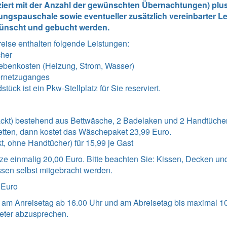
ziert mit der Anzahl der gewünschten Übernachtungen) plus
ngspauschale sowie eventueller zusätzlich vereinbarter Lei
ünscht und gebucht werden.
reise enthalten folgende Leistungen
:
cher
ebenkosten (Heizung, Strom, Wasser)
ernetzuganges
ück ist ein Pkw-Stellplatz für Sie reserviert.
kt) bestehend aus Bettwäsche, 2 Badelaken und 2 Handtücher 
tten, dann kostet das Wäschepaket 23,99 Euro.
t, ohne Handtücher) für 15,99 je Gast
ze einmalig 20,00 Euro. Bitte beachten Sie: Kissen, Decken un
sen selbst mitgebracht werden.
 Euro
 am Anreisetag ab 16.00 Uhr und am Abreisetag bis maximal 10
eter abzusprechen.