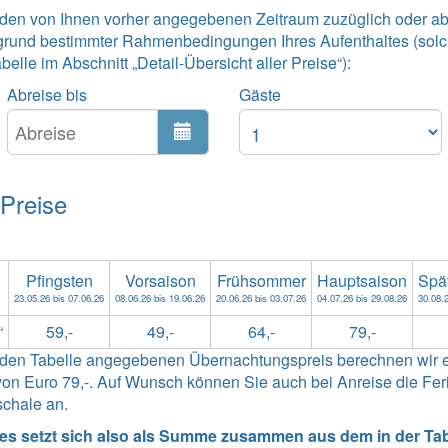
 den von Ihnen vorher angegebenen Zeitraum zuzüglich oder ab
grund bestimmter Rahmenbedingungen Ihres Aufenthaltes (solc
lle im Abschnitt „Detail-Übersicht aller Preise“):
Abreise bis
Gäste
 Preise
:
Pfingsten
Vorsaison
Frühsommer
Hauptsaison
Spä
23.05.26 bis 07.06.26
08.06.26 bis 19.06.26
20.06.26 bis 03.07.26
04.07.26 bis 29.08.26
30.08.2
“
59,-
49,-
64,-
79,-
enden Tabelle angegebenen Übernachtungspreis berechnen wir 
n Euro 79,-. Auf Wunsch können Sie auch bei Anreise die Ferie
schale an.
tes setzt sich also als Summe zusammen aus dem in der Tabe