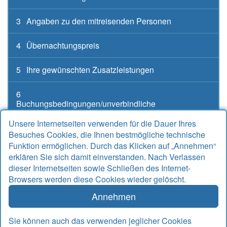
3
Angaben zu den mitreisenden Personen
4
Übernachtungspreis
5
Ihre gewünschten Zusatzleistungen
6
Buchungsbedingungen/unverbindliche
Buchungsanfrage
Unsere Internetseiten verwenden für die Dauer Ihres
Besuches Cookies, die Ihnen bestmögliche technische
Funktion ermöglichen. Durch das Klicken auf „Annehmen“
erklären Sie sich damit einverstanden. Nach Verlassen
Kontakt
dieser Internetseiten sowie Schließen des Internet-
Browsers werden diese Cookies wieder gelöscht.
Alter Sielweg 17 A
26427 Bensersiel
Annehmen
Telefon
04971 912667
Telefax
04971 925764
Sie können auch das verwenden jeglicher Cookies