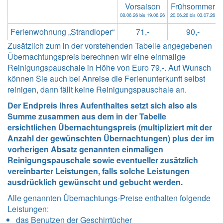
Vorsaison
Frühsommer
08.06.26 bis 19.06.26
20.06.26 bis 03.07.26
0
Ferienwohnung „Strandloper“
71,-
90,-
Zusätzlich zum in der vorstehenden Tabelle angegebenen
Übernachtungspreis berechnen wir eine einmalige
Reinigungspauschale in Höhe von Euro 79,-. Auf Wunsch
können Sie auch bei Anreise die Ferienunterkunft selbst
reinigen, dann fällt keine Reinigungspauschale an.
Der Endpreis Ihres Aufenthaltes setzt sich also als
Summe zusammen aus dem in der Tabelle
ersichtlichen Übernachtungspreis (multipliziert mit der
Anzahl der gewünschten Übernachtungen) plus der im
vorherigen Absatz genannten einmaligen
Reinigungspauschale sowie eventueller zusätzlich
vereinbarter Leistungen, falls solche Leistungen
ausdrücklich gewünscht und gebucht werden.
Alle genannten Übernachtungs-Preise enthalten folgende
Leistungen
:
das Benutzen der Geschirrtücher