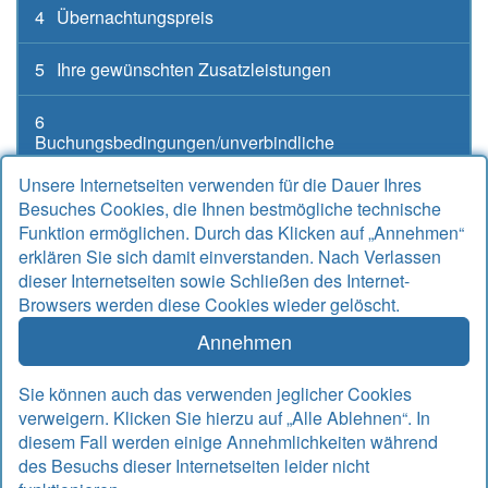
4
Übernachtungspreis
5
Ihre gewünschten Zusatzleistungen
6
Buchungsbedingungen/unverbindliche
Buchungsanfrage
Unsere Internetseiten verwenden für die Dauer Ihres
Besuches Cookies, die Ihnen bestmögliche technische
Funktion ermöglichen. Durch das Klicken auf „Annehmen“
erklären Sie sich damit einverstanden. Nach Verlassen
Kontakt
dieser Internetseiten sowie Schließen des Internet-
Browsers werden diese Cookies wieder gelöscht.
Alter Sielweg 17 A
26427 Bensersiel
Annehmen
Telefon
04971 912667
Telefax
04971 925764
Sie können auch das verwenden jeglicher Cookies
Email
info@rudek-ferienwohnungen.de
verweigern. Klicken Sie hierzu auf „Alle Ablehnen“. In
www.rudek-ferienwohnungen.de
diesem Fall werden einige Annehmlichkeiten während
des Besuchs dieser Internetseiten leider nicht