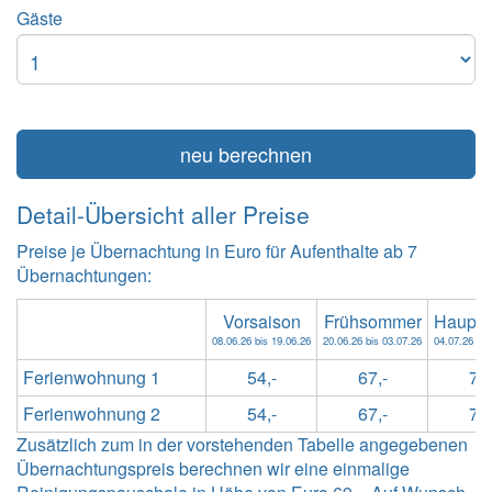
Gäste
neu berechnen
Detail-Übersicht aller Preise
Preise je Übernachtung in Euro für Aufenthalte ab 7
Übernachtungen:
Vorsaison
Frühsommer
Haupts
08.06.26 bis 19.06.26
20.06.26 bis 03.07.26
04.07.26 bis
Ferienwohnung 1
54,-
67,-
79,
Ferienwohnung 2
54,-
67,-
79,
Zusätzlich zum in der vorstehenden Tabelle angegebenen
Übernachtungspreis berechnen wir eine einmalige