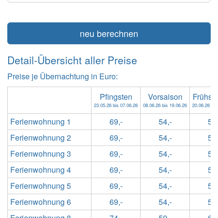
neu berechnen
Detail-Übersicht aller Preise
Preise je Übernachtung in Euro:
Pfingsten
Vorsaison
Frühs
23.05.26 bis 07.06.26
08.06.26 bis 19.06.26
20.06.26 bis
Ferienwohnung 1
69,-
54,-
59,
Ferienwohnung 2
69,-
54,-
59,
Ferienwohnung 3
69,-
54,-
59,
Ferienwohnung 4
69,-
54,-
59,
Ferienwohnung 5
69,-
54,-
59,
Ferienwohnung 6
69,-
54,-
59,
Ferienwohnung 8
74,-
59,-
64,