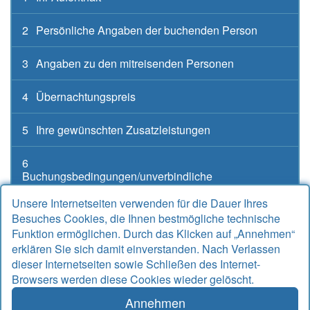
2
Persönliche Angaben der buchenden Person
3
Angaben zu den mitreisenden Personen
4
Übernachtungspreis
5
Ihre gewünschten Zusatzleistungen
6
Buchungsbedingungen/unverbindliche
Buchungsanfrage
Unsere Internetseiten verwenden für die Dauer Ihres
Besuches Cookies, die Ihnen bestmögliche technische
Funktion ermöglichen. Durch das Klicken auf „Annehmen“
erklären Sie sich damit einverstanden. Nach Verlassen
Kontakt
dieser Internetseiten sowie Schließen des Internet-
Browsers werden diese Cookies wieder gelöscht.
Alter Sielweg 17 A
26427 Bensersiel
Annehmen