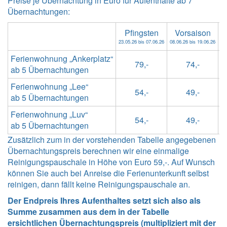
Preise je Übernachtung in Euro für Aufenthalte ab 7
Übernachtungen:
Pfingsten
Vorsaison
F
23.05.26 bis 07.06.26
08.06.26 bis 19.06.26
20
Ferienwohnung „Ankerplatz“
79,-
74,-
ab 5 Übernachtungen
Ferienwohnung „Lee“
54,-
49,-
ab 5 Übernachtungen
Ferienwohnung „Luv“
54,-
49,-
ab 5 Übernachtungen
Zusätzlich zum in der vorstehenden Tabelle angegebenen
Übernachtungspreis berechnen wir eine einmalige
Reinigungspauschale in Höhe von Euro 59,-. Auf Wunsch
können Sie auch bei Anreise die Ferienunterkunft selbst
reinigen, dann fällt keine Reinigungspauschale an.
Der Endpreis Ihres Aufenthaltes setzt sich also als
Summe zusammen aus dem in der Tabelle
ersichtlichen Übernachtungspreis (multipliziert mit der