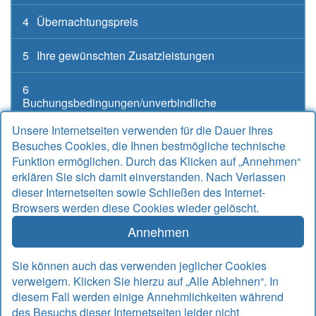
4
Übernachtungspreis
5
Ihre gewünschten Zusatzleistungen
6
Buchungsbedingungen/unverbindliche
Buchungsanfrage
Unsere Internetseiten verwenden für die Dauer Ihres
Besuches Cookies, die Ihnen bestmögliche technische
Funktion ermöglichen. Durch das Klicken auf „Annehmen“
erklären Sie sich damit einverstanden. Nach Verlassen
Kontakt
dieser Internetseiten sowie Schließen des Internet-
Browsers werden diese Cookies wieder gelöscht.
Alter Sielweg 17 A
26427 Bensersiel
Annehmen
Telefon
04971 912667
Telefax
04971 925764
Sie können auch das verwenden jeglicher Cookies
Email
info@rudek-ferienwohnungen.de
verweigern. Klicken Sie hierzu auf „Alle Ablehnen“. In
www.rudek-ferienwohnungen.de
diesem Fall werden einige Annehmlichkeiten während
des Besuchs dieser Internetseiten leider nicht