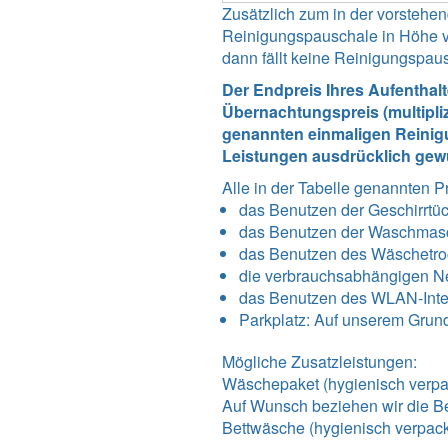
Zusätzlich zum in der vorsteh
Reinigungspauschale in Höhe vo
dann fällt keine Reinigungspau
Der Endpreis Ihres Aufenthal
Übernachtungspreis (multipli
genannten einmaligen Reinigu
Leistungen ausdrücklich gew
Alle in der Tabelle genannten P
das Benutzen der Geschirrtü
das Benutzen der Waschmas
das Benutzen des Wäschetro
die verbrauchsabhängigen N
das Benutzen des WLAN-Int
Parkplatz: Auf unserem Grundst
Mögliche Zusatzleistungen:
Wäschepaket (hygienisch verpac
Auf Wunsch beziehen wir die Be
Bettwäsche (hygienisch verpack