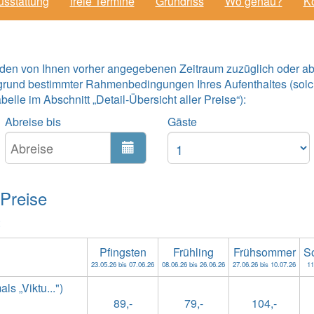
usstattung
freie Termine
Grundriss
Wo genau?
Ko
 den von Ihnen vorher angegebenen Zeitraum zuzüglich oder ab
grund bestimmter Rahmenbedingungen Ihres Aufenthaltes (solc
lle im Abschnitt „Detail-Übersicht aller Preise“):
Abreise bis
Gäste
 Preise
:
Pfingsten
Frühling
Frühsommer
S
23.05.26 bis 07.06.26
08.06.26 bis 26.06.26
27.06.26 bis 10.07.26
11
s „Viktu...")
89,-
79,-
104,-