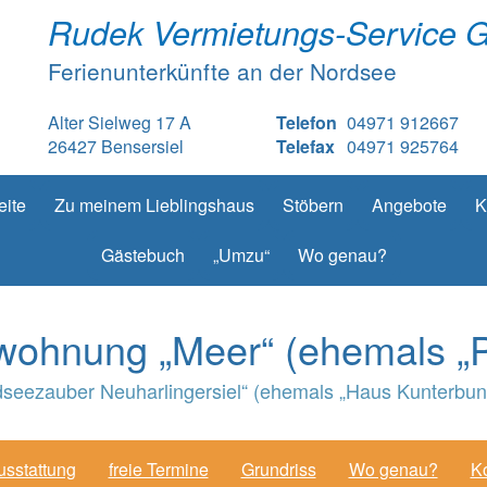
Rudek Vermietungs-Service 
Ferienunterkünfte an der Nordsee
Alter Sielweg 17 A
Telefon
04971 912667
26427 Bensersiel
Telefax
04971 925764
eite
Zu meinem Lieblingshaus
Stöbern
Angebote
K
Gästebuch
„Umzu“
Wo genau?
wohnung „Meer“ (ehemals „Pi
seezauber Neuharlingersiel“ (ehemals „Haus Kunterbunt“
usstattung
freie Termine
Grundriss
Wo genau?
Ko