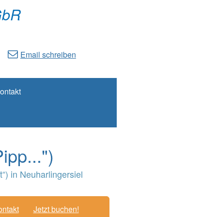
GbR
Email schreiben
ontakt
pp...")
) in Neuharlingersiel
ntakt
Jetzt buchen!