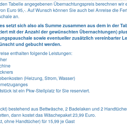
enden Tabelle angegebenen Übernachtungspreis berechnen wir 
n Euro 95,-. Auf Wunsch können Sie auch bei Anreise die Ferie
schale an.
tes setzt sich also als Summe zusammen aus dem in der Tabe
ziert mit der Anzahl der gewünschten Übernachtungen) plus
ngspauschale sowie eventueller zusätzlich vereinbarter Lei
ünscht und gebucht werden.
reise enthalten folgende Leistungen
:
cher
chine
ckners
ebenkosten (Heizung, Strom, Wasser)
ernetzuganges
ück ist ein Pkw-Stellplatz für Sie reserviert.
kt) bestehend aus Bettwäsche, 2 Badelaken und 2 Handtücher 
tten, dann kostet das Wäschepaket 23,99 Euro.
t, ohne Handtücher) für 15,99 je Gast