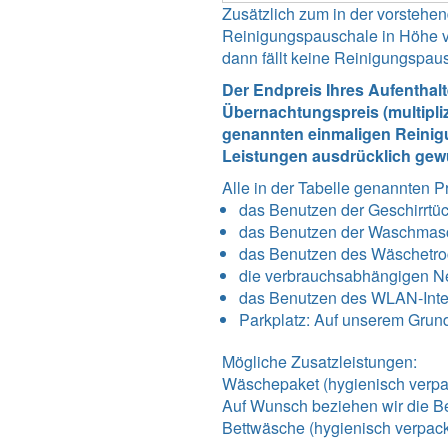
Zusätzlich zum in der vorsteh
Reinigungspauschale in Höhe vo
dann fällt keine Reinigungspau
Der Endpreis Ihres Aufenthal
Übernachtungspreis (multipli
genannten einmaligen Reinigu
Leistungen ausdrücklich gew
Alle in der Tabelle genannten P
das Benutzen der Geschirrtü
das Benutzen der Waschmas
das Benutzen des Wäschetro
die verbrauchsabhängigen N
das Benutzen des WLAN-Int
Parkplatz: Auf unserem Grundst
Mögliche Zusatzleistungen:
Wäschepaket (hygienisch verpac
Auf Wunsch beziehen wir die Be
Bettwäsche (hygienisch verpack