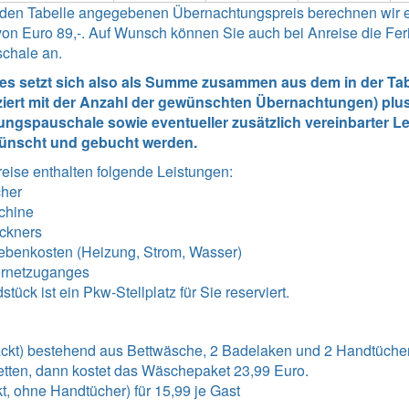
enden Tabelle angegebenen Übernachtungspreis berechnen wir 
n Euro 89,-. Auf Wunsch können Sie auch bei Anreise die Ferie
schale an.
tes setzt sich also als Summe zusammen aus dem in der Tabe
ziert mit der Anzahl der gewünschten Übernachtungen) plus
ngspauschale sowie eventueller zusätzlich vereinbarter Lei
ünscht und gebucht werden.
reise enthalten folgende Leistungen
:
cher
chine
ckners
ebenkosten (Heizung, Strom, Wasser)
ernetzuganges
ück ist ein Pkw-Stellplatz für Sie reserviert.
kt) bestehend aus Bettwäsche, 2 Badelaken und 2 Handtücher 
tten, dann kostet das Wäschepaket 23,99 Euro.
t, ohne Handtücher) für 15,99 je Gast