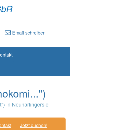
GbR
Email schreiben
ontakt
okomi...")
) in Neuharlingersiel
ntakt
Jetzt buchen!