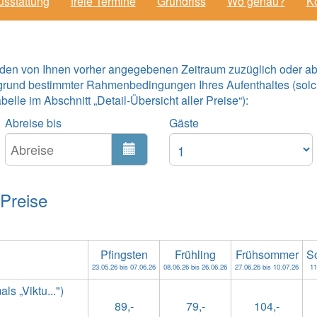
usstattung
freie Termine
Grundriss
Wo genau?
Ko
 den von Ihnen vorher angegebenen Zeitraum zuzüglich oder ab
grund bestimmter Rahmenbedingungen Ihres Aufenthaltes (solc
lle im Abschnitt „Detail-Übersicht aller Preise“):
Abreise bis
Gäste
 Preise
:
Pfingsten
Frühling
Frühsommer
S
23.05.26 bis 07.06.26
08.06.26 bis 26.06.26
27.06.26 bis 10.07.26
11
s „Viktu...")
89,-
79,-
104,-