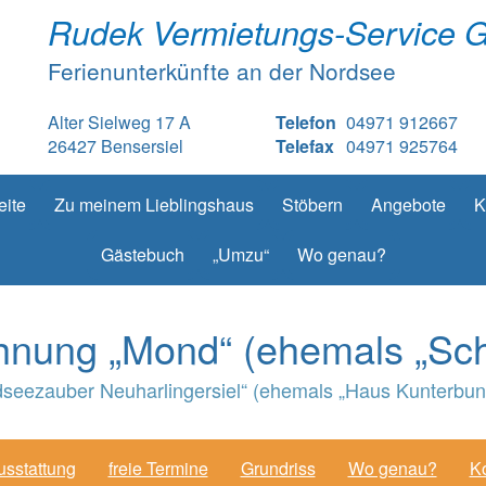
Rudek Vermietungs-Service 
Ferienunterkünfte an der Nordsee
Alter Sielweg 17 A
Telefon
04971 912667
26427 Bensersiel
Telefax
04971 925764
eite
Zu meinem Lieblingshaus
Stöbern
Angebote
K
Gästebuch
„Umzu“
Wo genau?
nung „Mond“ (ehemals „Sch
seezauber Neuharlingersiel“ (ehemals „Haus Kunterbunt“
usstattung
freie Termine
Grundriss
Wo genau?
Ko