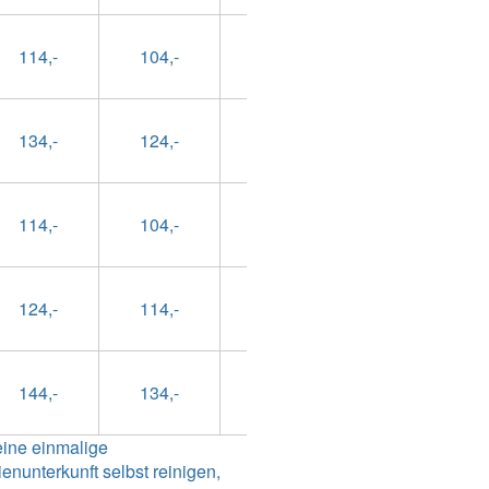
114,-
104,-
79,-
89,-
134,-
124,-
99,-
109,-
114,-
104,-
79,-
89,-
124,-
114,-
89,-
99,-
144,-
134,-
109,-
119,-
eine einmalige
nunterkunft selbst reinigen,