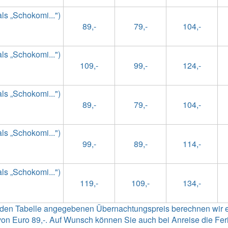
s „Schokomi...")
89,-
79,-
104,-
s „Schokomi...")
109,-
99,-
124,-
s „Schokomi...")
89,-
79,-
104,-
s „Schokomi...")
99,-
89,-
114,-
s „Schokomi...")
119,-
109,-
134,-
enden Tabelle angegebenen Übernachtungspreis berechnen wir 
n Euro 89,-. Auf Wunsch können Sie auch bei Anreise die Ferie