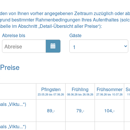
 den von Ihnen vorher angegebenen Zeitraum zuzüglich oder ab
grund bestimmter Rahmenbedingungen Ihres Aufenthaltes (solc
lle im Abschnitt „Detail-Übersicht aller Preise“):
Abreise bis
Gäste
 Preise
:
Pfingsten
Frühling
Frühsommer
S
23.05.26 bis 07.06.26
08.06.26 bis 26.06.26
27.06.26 bis 10.07.26
11
s „Viktu...")
89,-
79,-
104,-
s „Viktu...")