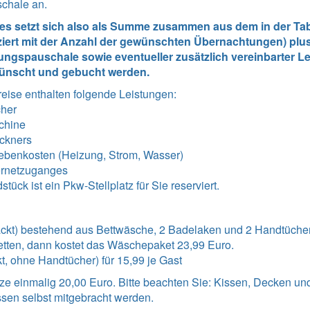
schale an.
tes setzt sich also als Summe zusammen aus dem in der Tabe
ziert mit der Anzahl der gewünschten Übernachtungen) plus
ngspauschale sowie eventueller zusätzlich vereinbarter Lei
ünscht und gebucht werden.
reise enthalten folgende Leistungen
:
cher
chine
ckners
ebenkosten (Heizung, Strom, Wasser)
ernetzuganges
ück ist ein Pkw-Stellplatz für Sie reserviert.
kt) bestehend aus Bettwäsche, 2 Badelaken und 2 Handtücher 
tten, dann kostet das Wäschepaket 23,99 Euro.
t, ohne Handtücher) für 15,99 je Gast
ze einmalig 20,00 Euro. Bitte beachten Sie: Kissen, Decken un
sen selbst mitgebracht werden.