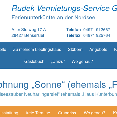
Rudek Vermietungs-Service 
Ferienunterkünfte an der Nordsee
Alter Sielweg 17 A
Telefon
04971 912667
26427 Bensersiel
Telefax
04971 925764
eite
Zu meinem Lieblingshaus
Stöbern
Angebote
K
Gästebuch
„Umzu“
Wo genau?
hnung „Sonne“ (ehemals „Ro
seezauber Neuharlingersiel“ (ehemals „Haus Kunterbunt“
usstattung
freie Termine
Grundriss
Wo genau?
Ko