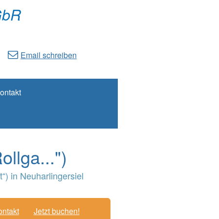
GbR
Email schreiben
ontakt
llga...")
) in Neuharlingersiel
ntakt
Jetzt buchen!