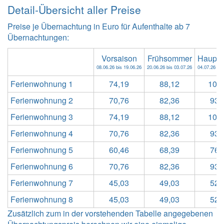
Detail-Übersicht aller Preise
Preise je Übernachtung in Euro für Aufenthalte ab 7
Übernachtungen:
Vorsaison
Frühsommer
Haupts
08.06.26 bis 19.06.26
20.06.26 bis 03.07.26
04.07.26 bis
Ferienwohnung 1
74,19
88,12
102
Ferienwohnung 2
70,76
82,36
93,
Ferienwohnung 3
74,19
88,12
102
Ferienwohnung 4
70,76
82,36
93,
Ferienwohnung 5
60,46
68,39
76,
Ferienwohnung 6
70,76
82,36
93,
Ferienwohnung 7
45,03
49,03
52,
Ferienwohnung 8
45,03
49,03
52,
Zusätzlich zum in der vorstehenden Tabelle angegebenen