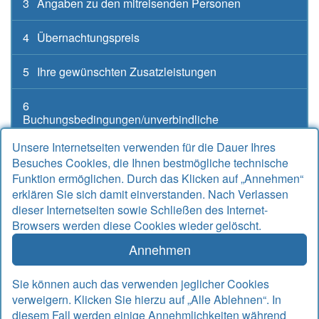
3
Angaben zu den mitreisenden Personen
4
Übernachtungspreis
5
Ihre gewünschten Zusatzleistungen
6
Buchungsbedingungen/unverbindliche
Buchungsanfrage
Unsere Internetseiten verwenden für die Dauer Ihres
Besuches Cookies, die Ihnen bestmögliche technische
Funktion ermöglichen. Durch das Klicken auf „Annehmen“
erklären Sie sich damit einverstanden. Nach Verlassen
Kontakt
dieser Internetseiten sowie Schließen des Internet-
Browsers werden diese Cookies wieder gelöscht.
Alter Sielweg 17 A
26427 Bensersiel
Annehmen
Telefon
04971 912667
Telefax
04971 925764
Sie können auch das verwenden jeglicher Cookies
Email
info@rudek-ferienwohnungen.de
verweigern. Klicken Sie hierzu auf „Alle Ablehnen“. In
www.rudek-ferienwohnungen.de
diesem Fall werden einige Annehmlichkeiten während