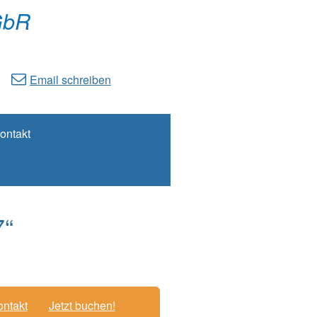
GbR
Email schreiben
ontakt
7“
ntakt
Jetzt buchen!