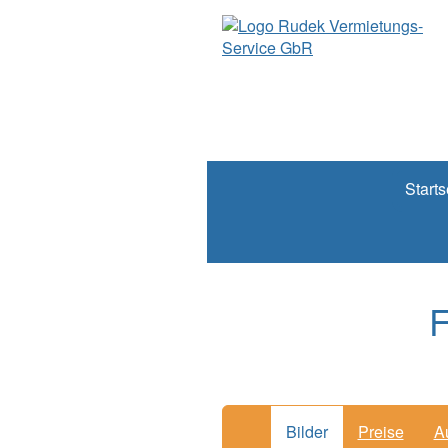
Starts
F
Bilder
Preise
A