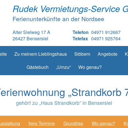
Rudek Vermietungs-Service 
Ferienunterkünfte an der Nordsee
Alter Sielweg 17 A
Telefon
04971 912667
26427 Bensersiel
Telefax
04971 925764
eite
Zu meinem Lieblingshaus
Stöbern
Angebote
K
Gästebuch
„Umzu“
Wo genau?
erienwohnung „Strandkorb 
gehört zu „Haus Strandkorb“ in Bensersiel
usstattung
freie Termine
Grundriss
Wo genau?
Ko