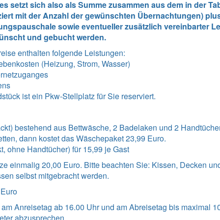
tes setzt sich also als Summe zusammen aus dem in der Tabe
ziert mit der Anzahl der gewünschten Übernachtungen) plus
ngspauschale sowie eventueller zusätzlich vereinbarter Lei
ünscht und gebucht werden.
reise enthalten folgende Leistungen
:
ebenkosten (Heizung, Strom, Wasser)
ernetzuganges
ens
ück ist ein Pkw-Stellplatz für Sie reserviert.
kt) bestehend aus Bettwäsche, 2 Badelaken und 2 Handtücher 
tten, dann kostet das Wäschepaket 23,99 Euro.
t, ohne Handtücher) für 15,99 je Gast
ze einmalig 20,00 Euro. Bitte beachten Sie: Kissen, Decken un
sen selbst mitgebracht werden.
 Euro
 am Anreisetag ab 16.00 Uhr und am Abreisetag bis maximal 10
eter abzusprechen.