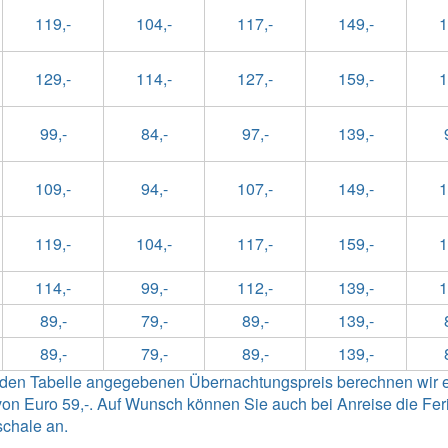
119,-
104,-
117,-
149,-
1
129,-
114,-
127,-
159,-
1
99,-
84,-
97,-
139,-
109,-
94,-
107,-
149,-
1
119,-
104,-
117,-
159,-
1
114,-
99,-
112,-
139,-
1
89,-
79,-
89,-
139,-
89,-
79,-
89,-
139,-
enden Tabelle angegebenen Übernachtungspreis berechnen wir 
n Euro 59,-. Auf Wunsch können Sie auch bei Anreise die Ferie
schale an.