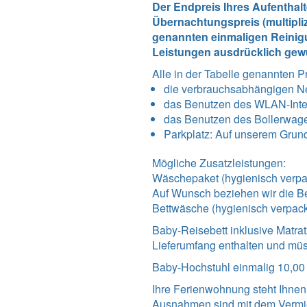
Der Endpreis Ihres Aufenthal
Übernachtungspreis (multipli
genannten einmaligen Reinigu
Leistungen ausdrücklich gew
Alle in der Tabelle genannten P
die verbrauchsabhängigen N
das Benutzen des WLAN-Int
das Benutzen des Bollerwag
Parkplatz: Auf unserem Grundst
Mögliche Zusatzleistungen:
Wäschepaket (hygienisch verpac
Auf Wunsch beziehen wir die Be
Bettwäsche (hygienisch verpack
Baby-Reisebett inklusive Matrat
Lieferumfang enthalten und müs
Baby-Hochstuhl einmalig 10,00
Ihre Ferienwohnung steht Ihnen
Ausnahmen sind mit dem Vermi