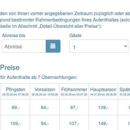
 den von Ihnen vorher angegebenen Zeitraum zuzüglich oder ab
grund bestimmter Rahmenbedingungen Ihres Aufenthaltes (solc
lle im Abschnitt „Detail-Übersicht aller Preise“):
Abreise bis
Gäste
 Preise
 für Aufenthalte ab 7 Übernachtungen:
Pfingsten
Vorsaison
Frühsommer
Hauptsaison
Spät
23.05.26 bis 07.06.26
08.06.26 bis 19.06.26
20.06.26 bis 03.07.26
04.07.26 bis 29.08.26
30.08.26
99,-
84,-
97,-
139,-
109,-
94,-
107,-
149,-
1