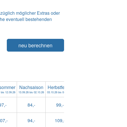
züglich möglicher Extras oder
he eventuell bestehenden
neu berechnen
sommer
Nachsaison
Herbstferien
Nebensaison
Weihnacht
 bis 12.09.26
13.09.26 bis 02.10.26
03.10.26 bis 08.11.26
09.11.26 bis 18.12.26
19.12.26 bis 
97,-
84,-
99,-
84,-
149,
07,-
94,-
109,-
94,-
159,