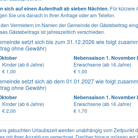
n sich auf einen Aufenthalt ab sieben Nächten.
Für kürzere A
agen Sie uns danach in Ihrer Anfrage oder am Telefon.
n den Vermietern im Namen der Gemeinde der Gästebeitrag ei
es Gästebeitrags ist jahreszeitlich verschieden.
emeinde setzt sich bis zum 31.12.2026 wie folgt zusam
itrag ohne Gewähr)
 Oktober
Nebensaison 1. November b
Kinder (ab 6 Jahre)
Erwachsene (ab 16 Jahre)
€ 1,00
€ 1,00
emeinde setzt sich ab dem 01.01.2027 wie folgt zusam
itrag ohne Gewähr)
 Oktober
Nebensaison 1. November b
Kinder (ab 6 Jahre)
Erwachsene (ab 16 Jahre)
€ 2,00
€ 1,70
i uns gebuchten Urlaubszeit werden unabhängig vom Zeitpunkt
es mit Ihrer Anzahlung verrechnet. Darüber hinaus müssen wir 