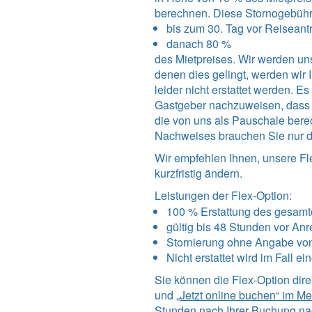
berechnen. Diese Stornogebüh
bis zum 30. Tag vor Reiseantri
danach 80 %
des Mietpreises. Wir werden uns
denen dies gelingt, werden wi
leider nicht erstattet werden. 
Gastgeber nachzuweisen, dass un
die von uns als Pauschale bere
Nachweises brauchen Sie nur d
Wir empfehlen Ihnen, unsere Fl
kurzfristig ändern.
Leistungen der Flex-Option:
100 % Erstattung des gesamt
gültig bis 48 Stunden vor Anr
Stornierung ohne Angabe vo
Nicht erstattet wird im Fall e
Sie können die Flex-Option dir
und
„Jetzt online buchen“ im M
Stunden nach Ihrer Buchung nac