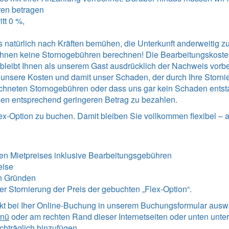
ren betragen
tt 0 %,
 natürlich nach Kräften bemühen, die Unterkunft anderweitig zu 
r Ihnen keine Stornogebühren berechnen! Die Bearbeitungskost
Es bleibt Ihnen als unserem Gast ausdrücklich der Nachweis vorb
sere Kosten und damit unser Schaden, der durch Ihre Stornieru
chneten Stornogebühren oder dass uns gar kein Schaden entstan
en entsprechend geringeren Betrag zu bezahlen.
ex-Option zu buchen. Damit bleiben Sie vollkommen flexibel – 
en Mietpreises inklusive Bearbeitungsgebühren
eise
n Gründen
iner Stornierung der Preis der gebuchten „Flex-Option“.
ekt bei Iher Online-Buchung in unserem Buchungsformular ausw
enü
oder am rechten Rand dieser Internetseiten oder unten unter
hträglich hinzufügen.