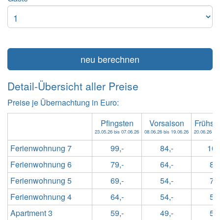
neu berechnen
Detail-Übersicht aller Preise
Preise je Übernachtung in Euro:
Pfingsten
Vorsaison
Frühs
23.05.26 bis 07.06.26
08.06.26 bis 19.06.26
20.06.26 bis
Ferienwohnung 7
99,-
84,-
104
Ferienwohnung 6
79,-
64,-
84,
Ferienwohnung 5
69,-
54,-
74,
Ferienwohnung 4
64,-
54,-
59,
Apartment 3
59,-
49,-
54,