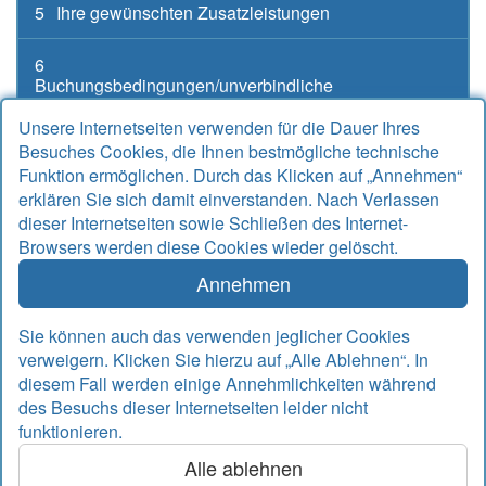
5
Ihre gewünschten Zusatzleistungen
6
Buchungsbedingungen/unverbindliche
Buchungsanfrage
Unsere Internetseiten verwenden für die Dauer Ihres
Besuches Cookies, die Ihnen bestmögliche technische
Funktion ermöglichen. Durch das Klicken auf „Annehmen“
erklären Sie sich damit einverstanden. Nach Verlassen
Kontakt
dieser Internetseiten sowie Schließen des Internet-
Browsers werden diese Cookies wieder gelöscht.
Alter Sielweg 17 A
26427 Bensersiel
Annehmen
Telefon
04971 912667
Telefax
04971 925764
Sie können auch das verwenden jeglicher Cookies
Email
info@rudek-ferienwohnungen.de
verweigern. Klicken Sie hierzu auf „Alle Ablehnen“. In
www.rudek-ferienwohnungen.de
diesem Fall werden einige Annehmlichkeiten während
des Besuchs dieser Internetseiten leider nicht
Inhalte
funktionieren.
Alle ablehnen
© 2026 nordseetraum – Agentur für Internet, Marketing,