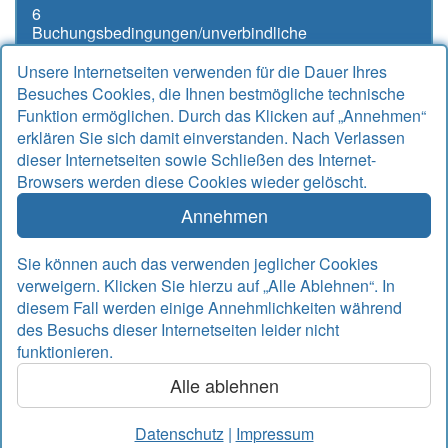
6
Buchungsbedingungen/unverbindliche
Buchungsanfrage
Unsere Internetseiten verwenden für die Dauer Ihres
Besuches Cookies, die Ihnen bestmögliche technische
Funktion ermöglichen. Durch das Klicken auf „Annehmen“
erklären Sie sich damit einverstanden. Nach Verlassen
Kontakt
dieser Internetseiten sowie Schließen des Internet-
Browsers werden diese Cookies wieder gelöscht.
Alter Sielweg 17 A
26427 Bensersiel
Annehmen
Telefon
04971 912667
Telefax
04971 925764
Sie können auch das verwenden jeglicher Cookies
Email
info@rudek-ferienwohnungen.de
verweigern. Klicken Sie hierzu auf „Alle Ablehnen“. In
www.rudek-ferienwohnungen.de
diesem Fall werden einige Annehmlichkeiten während
des Besuchs dieser Internetseiten leider nicht
Inhalte
funktionieren.
Alle ablehnen
© 2026 nordseetraum – Agentur für Internet, Marketing,
Werbung
Datenschutz
|
Impressum