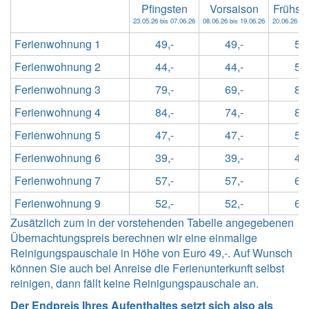
Pfingsten
Vorsaison
Frühs
23.05.26 bis 07.06.26
08.06.26 bis 19.06.26
20.06.26 bis
Ferienwohnung 1
49,-
49,-
57,
Ferienwohnung 2
44,-
44,-
52,
Ferienwohnung 3
79,-
69,-
84,
Ferienwohnung 4
84,-
74,-
89,
Ferienwohnung 5
47,-
47,-
53,
Ferienwohnung 6
39,-
39,-
43,
Ferienwohnung 7
57,-
57,-
66,
Ferienwohnung 9
52,-
52,-
63,
Zusätzlich zum in der vorstehenden Tabelle angegebenen
Übernachtungspreis berechnen wir eine einmalige
Reinigungspauschale in Höhe von Euro 49,-. Auf Wunsch
können Sie auch bei Anreise die Ferienunterkunft selbst
reinigen, dann fällt keine Reinigungspauschale an.
Der Endpreis Ihres Aufenthaltes setzt sich also als