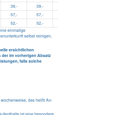
39,-
39,-
39,-
47,-
57,-
57,-
49,-
74,-
52,-
52,-
49,-
74,-
eine einmalige
nunterkunft selbst reinigen,
lle ersichtlichen
 der im vorherigen Absatz
stungen, falls solche
r wochenweise, das heißt An-
Aufenthalte ist eine besondere