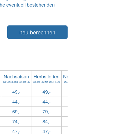
he eventuell bestehenden
neu berechnen
Nachsaison
Herbstferien
Nebensaison
Weihnachtsferien
13.09.26 bis 02.10.26
03.10.26 bis 08.11.26
09.11.26 bis 18.12.26
19.12.26 bis 10.01.27
49,-
49,-
49,-
64,-
44,-
44,-
44,-
59,-
69,-
79,-
59,-
89,-
74,-
84,-
59,-
94,-
47,-
47,-
44,-
59,-