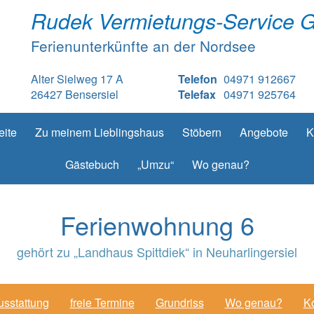
Rudek Vermietungs-Service 
Ferienunterkünfte an der Nordsee
Alter Sielweg 17 A
Telefon
04971 912667
26427 Bensersiel
Telefax
04971 925764
eite
Zu meinem Lieblingshaus
Stöbern
Angebote
K
Gästebuch
„Umzu“
Wo genau?
Ferienwohnung 6
gehört zu „Landhaus Spittdiek“ in Neuharlingersiel
usstattung
freie Termine
Grundriss
Wo genau?
Ko