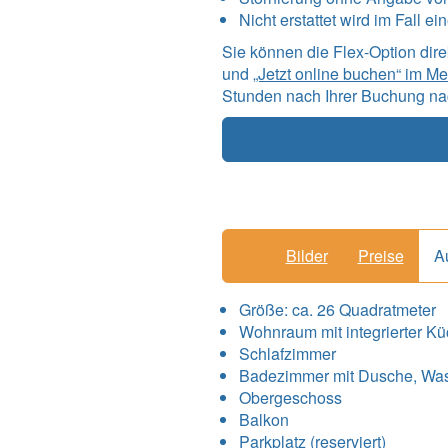
Nicht erstattet wird im Fall e
Sie können die Flex-Option dir
und
„Jetzt online buchen“ im M
Stunden nach Ihrer Buchung nac
Bilder
Preise
A
Größe:
ca. 26 Quadratmeter
Wohnraum mit integrierter K
Schlafzimmer
Badezimmer mit Dusche, Wa
Obergeschoss
Balkon
Parkplatz (reserviert)