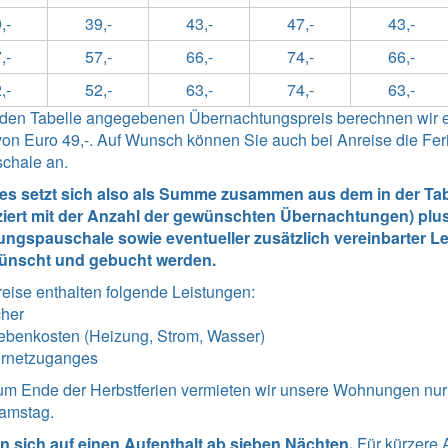
,-
39,-
43,-
47,-
43,-
,-
57,-
66,-
74,-
66,-
,-
52,-
63,-
74,-
63,-
enden Tabelle angegebenen Übernachtungspreis berechnen wir 
n Euro 49,-. Auf Wunsch können Sie auch bei Anreise die Ferie
schale an.
tes setzt sich also als Summe zusammen aus dem in der Tabe
ziert mit der Anzahl der gewünschten Übernachtungen) plus
ngspauschale sowie eventueller zusätzlich vereinbarter Lei
ünscht und gebucht werden.
reise enthalten folgende Leistungen
:
cher
ebenkosten (Heizung, Strom, Wasser)
ernetzuganges
zum Ende der Herbstferien vermieten wir unsere Wohnungen nu
Samstag.
n sich auf einen Aufenthalt ab sieben Nächten.
Für kürzere 