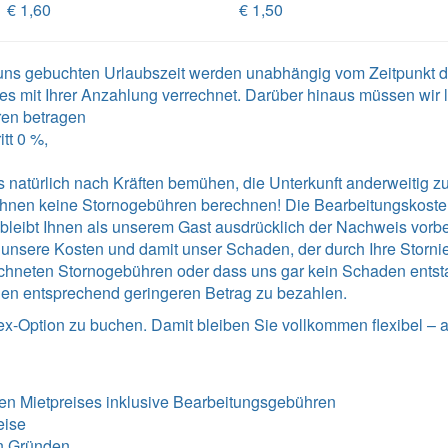
€ 1,60
€ 1,50
i uns gebuchten Urlaubszeit werden unabhängig vom Zeitpunkt
es mit Ihrer Anzahlung verrechnet. Darüber hinaus müssen wir 
ren betragen
tt 0 %,
 natürlich nach Kräften bemühen, die Unterkunft anderweitig zu 
r Ihnen keine Stornogebühren berechnen! Die Bearbeitungskost
Es bleibt Ihnen als unserem Gast ausdrücklich der Nachweis vorb
sere Kosten und damit unser Schaden, der durch Ihre Stornieru
chneten Stornogebühren oder dass uns gar kein Schaden entstan
en entsprechend geringeren Betrag zu bezahlen.
ex-Option zu buchen. Damit bleiben Sie vollkommen flexibel – 
en Mietpreises inklusive Bearbeitungsgebühren
eise
n Gründen