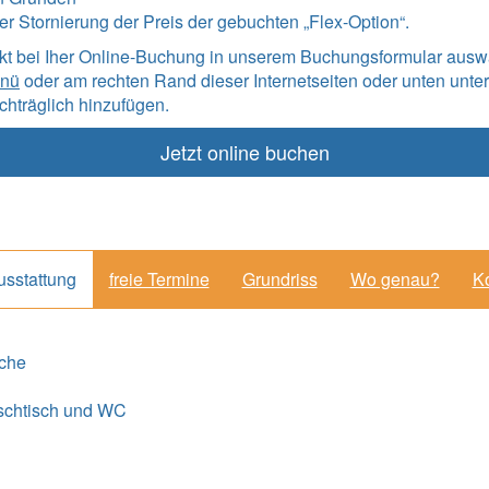
iner Stornierung der Preis der gebuchten „Flex-Option“.
ekt bei Iher Online-Buchung in unserem Buchungsformular ausw
enü
oder am rechten Rand dieser Internetseiten oder unten unter
hträglich hinzufügen.
Jetzt online buchen
usstattung
freie Termine
Grundriss
Wo genau?
Ko
üche
schtisch und WC