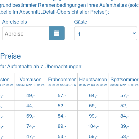
grund bestimmter Rahmenbedingungen Ihres Aufenthaltes (solc
lle im Abschnitt „Detail-Übersicht aller Preise“):
Abreise bis
Gäste
 Preise
 für Aufenthalte ab 7 Übernachtungen:
gsten
Vorsaison
Frühsommer
Hauptsaison
Spätsommer
s 07.06.26
08.06.26 bis 19.06.26
20.06.26 bis 03.07.26
04.07.26 bis 29.08.26
30.08.26 bis 12.09.26
,-
49,-
57,-
64,-
57,-
,-
44,-
52,-
59,-
52,-
,-
69,-
84,-
99,-
84,-
,-
74,-
89,-
104,-
89,-
,-
47,-
53,-
59,-
53,-