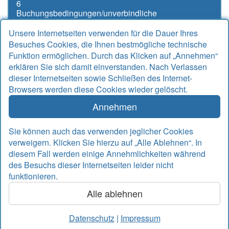
6
Buchungsbedingungen/unverbindliche
Buchungsanfrage
Unsere Internetseiten verwenden für die Dauer Ihres
Besuches Cookies, die Ihnen bestmögliche technische
Funktion ermöglichen. Durch das Klicken auf „Annehmen“
erklären Sie sich damit einverstanden. Nach Verlassen
Kontakt
dieser Internetseiten sowie Schließen des Internet-
Browsers werden diese Cookies wieder gelöscht.
Alter Sielweg 17 A
26427 Bensersiel
Annehmen
Telefon
04971 912667
Telefax
04971 925764
Sie können auch das verwenden jeglicher Cookies
Email
info@rudek-ferienwohnungen.de
verweigern. Klicken Sie hierzu auf „Alle Ablehnen“. In
www.rudek-ferienwohnungen.de
diesem Fall werden einige Annehmlichkeiten während
des Besuchs dieser Internetseiten leider nicht
Inhalte
funktionieren.
Alle ablehnen
© 2026 nordseetraum – Agentur für Internet, Marketing,
Werbung
Datenschutz
|
Impressum