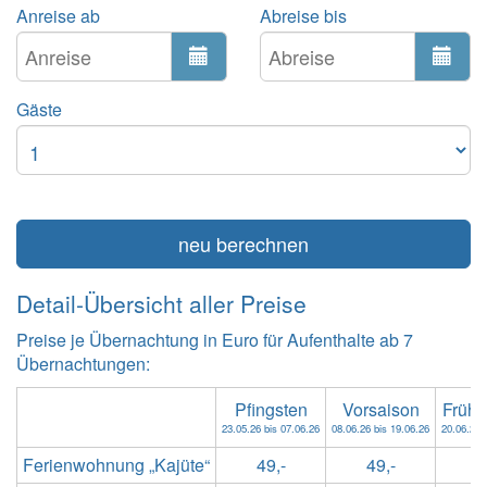
Anreise ab
Abreise bis
Gäste
neu berechnen
Detail-Übersicht aller Preise
Preise je Übernachtung in Euro für Aufenthalte ab 7
Übernachtungen:
Pfingsten
Vorsaison
Früh
23.05.26 bis 07.06.26
08.06.26 bis 19.06.26
20.06.26 
Ferienwohnung „Kajüte“
49,-
49,-
5